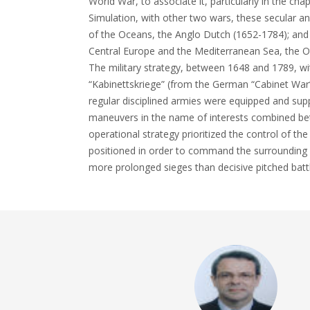
World War, to associate it, particularly in the ch
Simulation, with other two wars, these secular an
of the Oceans, the Anglo Dutch (1652-1784); and 
Central Europe and the Mediterranean Sea, the 
The military strategy, between 1648 and 1789, wi
“Kabinettskriege” (from the German “Cabinet War” 
regular disciplined armies were equipped and sup
maneuvers in the name of interests combined be
operational strategy prioritized the control of th
positioned in order to command the surrounding
more prolonged sieges than decisive pitched batt