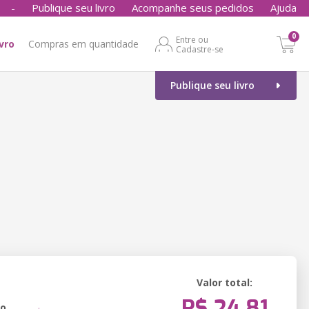
-
Publique seu livro
Acompanhe seus pedidos
Ajuda
0
Entre ou
ivro
Compras em quantidade
Cadastre-se
Publique seu livro
Valor total:
R$ 24,81
ão