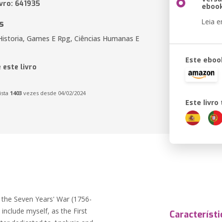
ivro: 641935
eboo
Leia 
s
Historia, Games E Rpg, Ciências Humanas E
Este eboo
 este livro
ista
1403
vezes desde 04/02/2024
Este livr
 the Seven Years' War (1756-
nclude myself, as the First
Característi