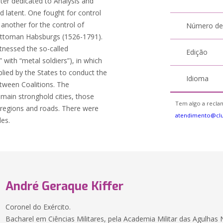
apter dedicated to Analysis and
d latent. One fought for control
another for the control of
Número de
Ottoman Habsburgs (1526-1791).
tnessed the so-called
Edição
with “metal soldiers”), in which
plied by the States to conduct the
Idioma
tween Coalitions. The
e main stronghold cities, those
Tem algo a reclam
 regions and roads. There were
atendimento@cl
les.
André Geraque Kiffer
Coronel do Exército.
Bacharel em Ciências Militares, pela Academia Militar das Agulhas 