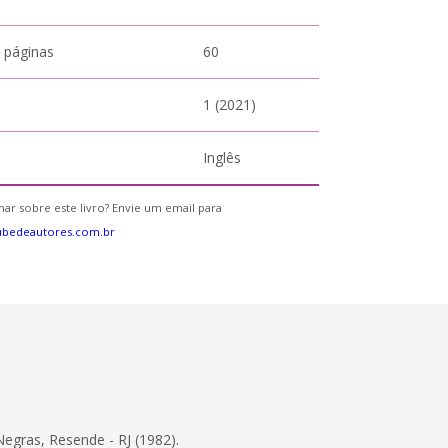
 páginas
60
1 (2021)
Inglês
ar sobre este livro? Envie um email para
ubedeautores.com.br
Negras, Resende - RJ (1982).