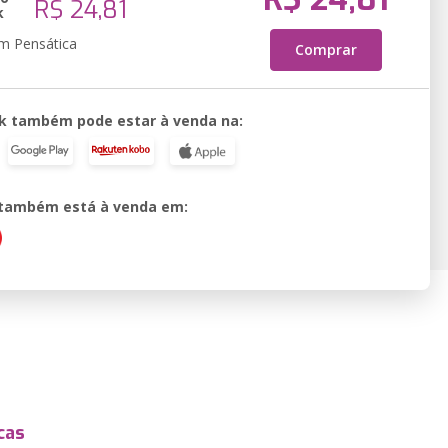
R$ 24,81
k
em Pensática
Comprar
k também pode estar à venda na:
o também está à venda em:
cas