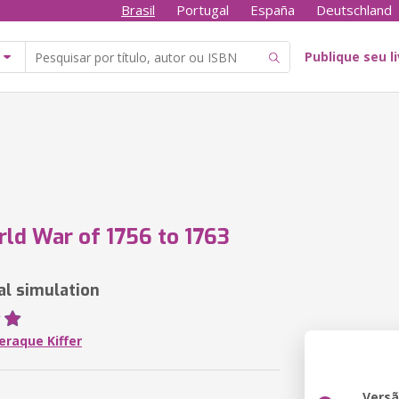
Brasil
Portugal
España
Deutschland
Publique seu l
ld War of 1756 to 1763
al simulation
eraque Kiffer
Vers