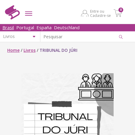
0
Entre ou
Cadastre-se
Brasil
Portugal
España
Deutschland
Home
/
Livros
/
TRIBUNAL DO JÚRI