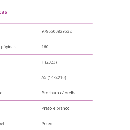
cas
9786500829532
 páginas
160
1 (2023)
A5 (148x210)
to
Brochura c/ orelha
Preto e branco
pel
Polen