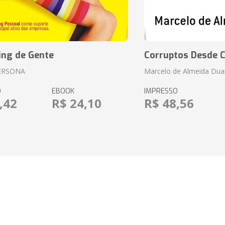
ing de Gente
Corruptos Desde C
ERSONA
Marcelo de Almeida Dua
O
EBOOK
IMPRESSO
,42
R$ 24,10
R$ 48,56