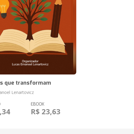
as que transformam
noel Lenartovicz
O
EBOOK
,34
R$ 23,63