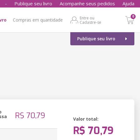
-
Publique seu livro
Acompanhe seus pedidos
Ajuda
0
Entre ou
ivro
Compras em quantidade
Cadastre-se
Publique seu livro
o
R$ 70,79
ssa
Valor total:
R$ 70,79