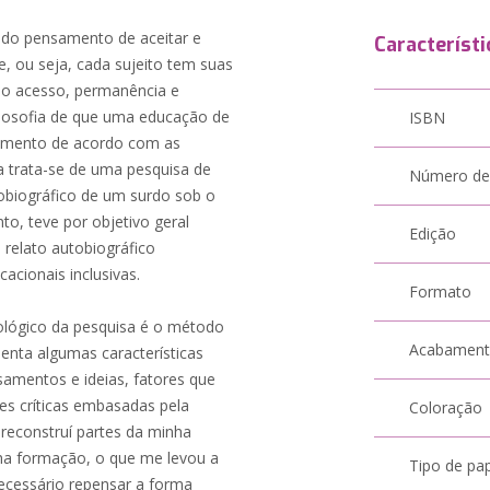
ir do pensamento de aceitar e
Característi
, ou seja, cada sujeito tem suas
s o acesso, permanência e
losofia de que uma educação de
ISBN
ndimento de acordo com as
a trata-se de uma pesquisa de
Número de
obiográfico de um surdo sob o
nto, teve por objetivo geral
Edição
o relato autobiográfico
cacionais inclusivas.
Formato
ológico da pesquisa é o método
Acabamen
enta algumas características
samentos e ideias, fatores que
es críticas embasadas pela
Coloração
 reconstruí partes da minha
inha formação, o que me levou a
Tipo de pa
ecessário repensar a forma