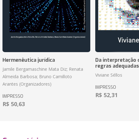
Hermenêutica jurídica
Da interpretação c
regras adequadas
Jamile Bergamaschine Mata Diz; Renata
Viviane Séllos
Almeida Barbosa; Bruno Camilloto
Arantes (Organizadores)
IMPRESSO
R$ 52,31
IMPRESSO
R$ 50,63