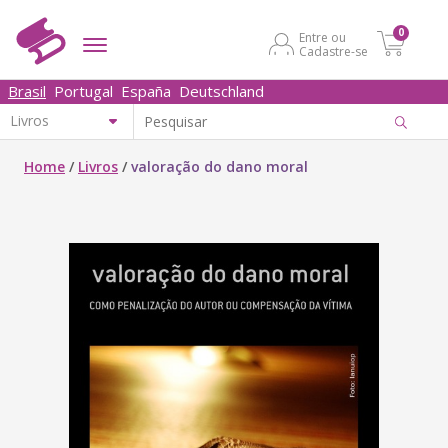
0
Entre ou
Cadastre-se
Brasil
Portugal
España
Deutschland
Home
/
Livros
/
valoração do dano moral