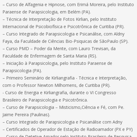
– Curso de Alfagenia e Hipnose, com Erimá Moreira, pelo Instituto
Paraense de Parapsicologia, em Belém (PA).
– Técnica de Interpretação de Fotos Kirlian, pelo Instituto
Internacional de Psicobiofísica e Psicotrônica de Curitiba (PR).
– Curso Integrado de Parapsicologia e Psicanálise, com Aldny
Faya, da Faculdade de Ciências Bio-Psiquicas de SãoPaulo (SP).
– Curso PMD – Poder da Mente, com Lauro Trevisan, da
Faculdade de Enfermagem de Santa Maria (RS).
– Iniciação à Parapsicologia, pelo Instituto Paraense de
Parapsicologia (PA).
– Primeiro Seminário de Kirliangrafia - Técnica e Interpretação,
com o Professor Newton Milhomens, de Curitiba (PR).
- Curso de Energia e Kirliangrafia, durante o VI Congresso
Brasileiro de Parapsicologia e Psicotrônica.
– Curso de Parapsicologia – Misticismo,Ciência e Fé, com Pe.
Jaime Pereira (Paulinas).
– Curso Integrado de Parapsicologia e Psicanálise com Adny
– Certificados de Operador de Estação de Radioamador (PX e PY)
– Curso de Detetive Amador pelo Instituto Brasileiro de Pesquisa