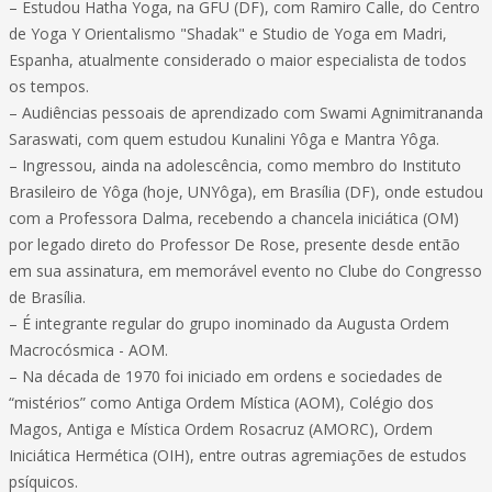
– Estudou Hatha Yoga, na GFU (DF), com Ramiro Calle, do Centro
de Yoga Y Orientalismo "Shadak" e Studio de Yoga em Madri,
Espanha, atualmente considerado o maior especialista de todos
os tempos.
– Audiências pessoais de aprendizado com Swami Agnimitrananda
Saraswati, com quem estudou Kunalini Yôga e Mantra Yôga.
– Ingressou, ainda na adolescência, como membro do Instituto
Brasileiro de Yôga (hoje, UNYôga), em Brasília (DF), onde estudou
com a Professora Dalma, recebendo a chancela iniciática (OM)
por legado direto do Professor De Rose, presente desde então
em sua assinatura, em memorável evento no Clube do Congresso
de Brasília.
– É integrante regular do grupo inominado da Augusta Ordem
Macrocósmica - AOM.
– Na década de 1970 foi iniciado em ordens e sociedades de
“mistérios” como Antiga Ordem Mística (AOM), Colégio dos
Magos, Antiga e Mística Ordem Rosacruz (AMORC), Ordem
Iniciática Hermética (OIH), entre outras agremiações de estudos
psíquicos.