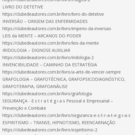
LIVRO DO DETETIVE
https://clubedeautores.com.br/livro/livro-do-detetive
INVERSÃO – ORIGEM DAS ENFERMIDADES
https://clubedeautores.com.br/livro/imperio-da-inversao
LEIS da MENTE – ARCANOS DO PODER
https://clubedeautores.com.br/livro/leis-da-mente
IRIDOLOGIA – DIGNOSE AUXILIAR
https://clubedeautores.com.br/livro/iridologia-2
INVENCIBILIDADE – CAMINHO DA ESTRATÉGIA
https://clubedeautores.com.br/livro/a-arte-de-vencer-sempre
GRAFOLOGIA – GRAFOTÉCNICA, GRAFOPSICODIAGNÓSTICO,
GRAFOTERAPIA, GRAFOANÁLISE
https://clubedeautores.com.br/livro/grafologia
SEGURANÇA - E s t r a t é g i a s Pessoal e Empresarial –
Prevenção e Combate
https://clubedeautores.com.br/livro/seguranca-e-s-t-r-a-t-e-g-i-a-s
ESPIRITISMO – TRANSE, HIPNOTISMO, REENCARNAÇÃO
https://clubedeautores.com.br/livro/espiritismo-2