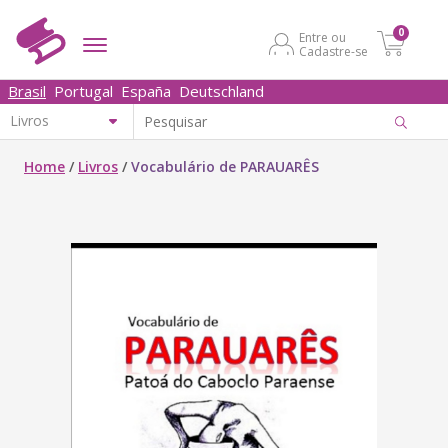
0
Entre ou
Cadastre-se
Brasil
Portugal
España
Deutschland
Home
/
Livros
/
Vocabulário de PARAUARÊS