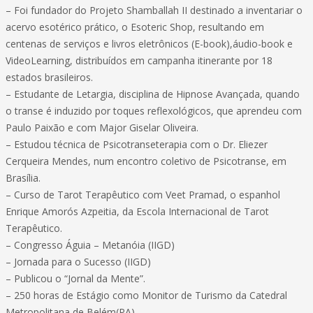
– Foi fundador do Projeto Shamballah II destinado a inventariar o
acervo esotérico prático, o Esoteric Shop, resultando em
centenas de serviços e livros eletrônicos (E-book),áudio-book e
VideoLearning, distribuídos em campanha itinerante por 18
estados brasileiros.
– Estudante de Letargia, disciplina de Hipnose Avançada, quando
o transe é induzido por toques reflexológicos, que aprendeu com
Paulo Paixão e com Major Giselar Oliveira.
– Estudou técnica de Psicotranseterapia com o Dr. Eliezer
Cerqueira Mendes, num encontro coletivo de Psicotranse, em
Brasília.
– Curso de Tarot Terapêutico com Veet Pramad, o espanhol
Enrique Amorós Azpeitia, da Escola Internacional de Tarot
Terapêutico.
– Congresso Águia – Metanóia (IIGD)
– Jornada para o Sucesso (IIGD)
– Publicou o “Jornal da Mente”.
– 250 horas de Estágio como Monitor de Turismo da Catedral
Metropolitana de Belém(PA).