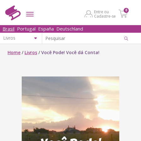
0
Entre ou
Cadastre-se
Brasil
Portugal
España
Deutschland
Home
/
Livros
/
Você Pode! Você dá Conta!