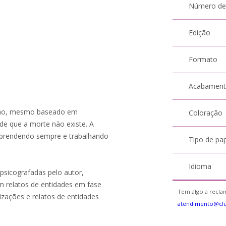
Número de
Edição
Formato
Acabamen
nho, mesmo baseado em
Coloração
de que a morte não existe. A
 aprendendo sempre e trabalhando
Tipo de pa
Idioma
psicografadas pelo autor,
om relatos de entidades em fase
Tem algo a reclam
izações e relatos de entidades
atendimento@cl