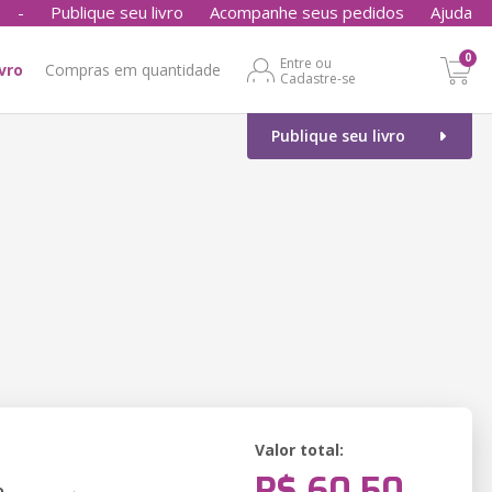
-
Publique seu livro
Acompanhe seus pedidos
Ajuda
0
Entre ou
ivro
Compras em quantidade
Cadastre-se
Publique seu livro
Valor total:
R$ 60,50
o