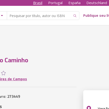
Brasil
Portugal
España
Deutschland
Publique seu l
do Caminho
Pires de Campos
ivro: 273449
s
Versã