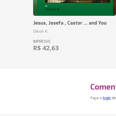
Jesus, Josefa , Castor ... and You
Dilson R.
IMPRESSO
R$ 42,63
Coment
Faça o
login
dei