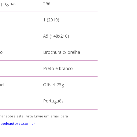
 páginas
296
1 (2019)
A5 (148x210)
to
Brochura c/ orelha
Preto e branco
pel
Offset 75g
Português
ar sobre este livro? Envie um email para
ubedeautores.com.br