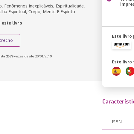
impre
, Fenômenos Inexplicáveis, Espiritualidade,
alha Espiritual, Corpo, Mente E Espírito
 este livro
Este livro
trecho
ista
2579
vezes desde 20/01/2019
Este livr
Característi
ISBN