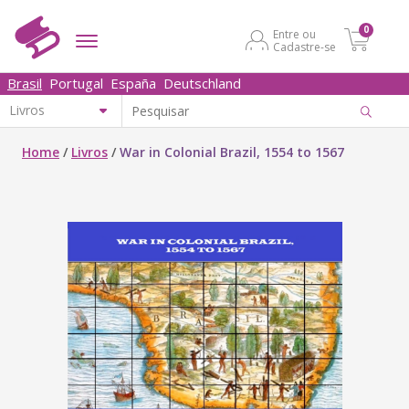
0
Entre ou
Cadastre-se
Brasil
Portugal
España
Deutschland
Home
/
Livros
/
War in Colonial Brazil, 1554 to 1567