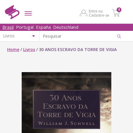
0
Entre ou
Cadastre-se
Brasil
Portugal
España
Deutschland
Home
/
Livros
/
30 ANOS ESCRAVO DA TORRE DE VIGIA