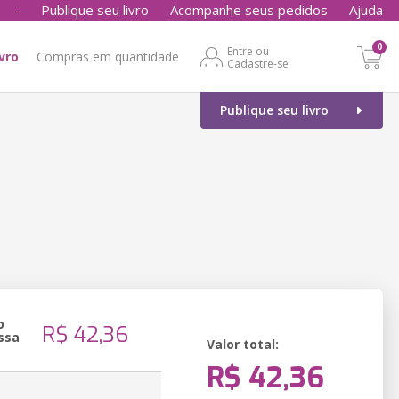
-
Publique seu livro
Acompanhe seus pedidos
Ajuda
0
Entre ou
ivro
Compras em quantidade
Cadastre-se
Publique seu livro
o
R$ 42,36
ssa
Valor total:
R$ 42,36