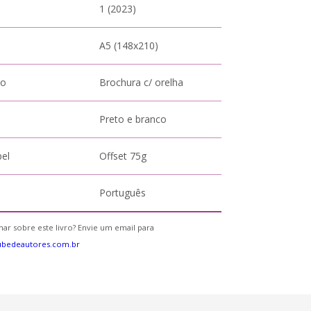
1 (2023)
A5 (148x210)
to
Brochura c/ orelha
Preto e branco
pel
Offset 75g
Português
ar sobre este livro? Envie um email para
ubedeautores.com.br