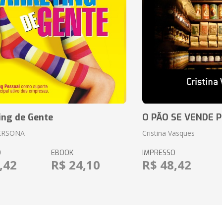
ing de Gente
O PÃO SE VENDE 
ERSONA
Cristina Vasques
O
EBOOK
IMPRESSO
,42
R$ 24,10
R$ 48,42