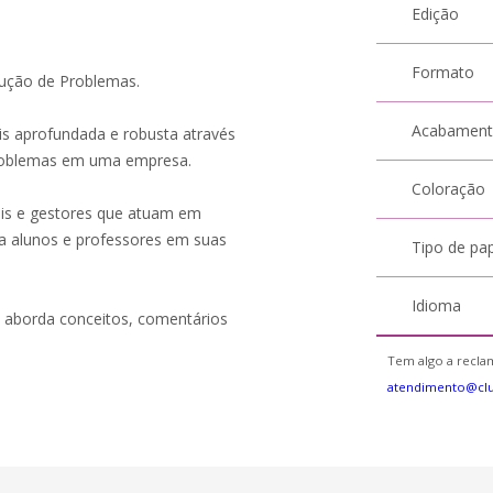
Edição
Formato
lução de Problemas.
Acabamen
is aprofundada e robusta através
 problemas em uma empresa.
Coloração
nais e gestores que atuam em
a alunos e professores em suas
Tipo de pa
Idioma
, aborda conceitos, comentários
Tem algo a reclam
atendimento@cl