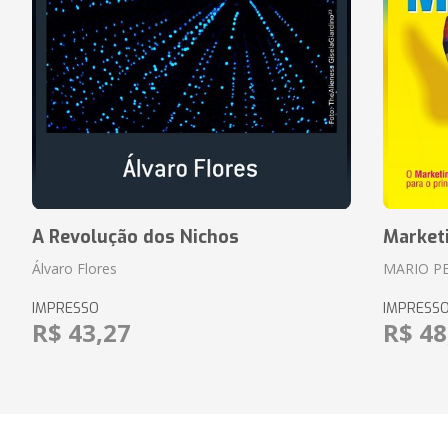
A Revolução dos Nichos
Market
Álvaro Flores
MARIO P
IMPRESSO
IMPRESS
R$ 43,27
R$ 48