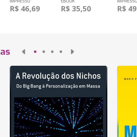
IMPRESSO
EBOOK
IMPRESS
R$ 46,69
R$ 35,50
R$ 49
das