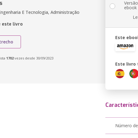
s
Versã
ebook
Engenharia E Tecnologia, Administração
Le
 este livro
Este eboo
trecho
ista
1702
vezes desde 30/09/2023
Este livr
Característi
Número de