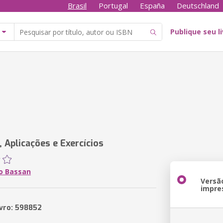
Brasil
Portugal
España
Deutschland
Publique seu l
 Aplicações e Exercícios
to Bassan
Versã
impre
ivro: 598852