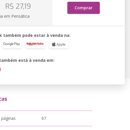
o
R$ 27,19
Comprar
ia em Pensática
k também pode estar à venda na:
o também está à venda em:
cas
 páginas
67