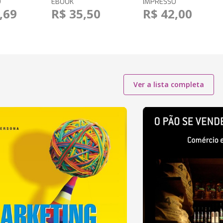
O
EBOOK
IMPRESSO
,69
R$ 35,50
R$ 42,00
Ver a lista completa