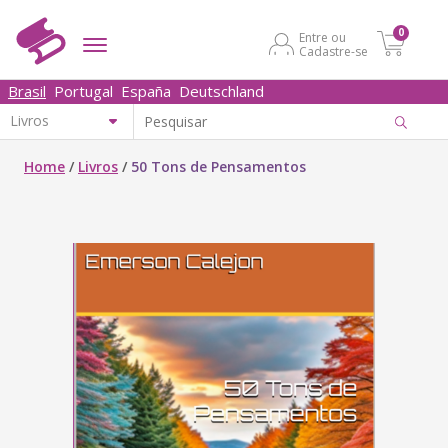
0
Entre ou
Cadastre-se
Brasil
Portugal
España
Deutschland
Home
/
Livros
/
50 Tons de Pensamentos