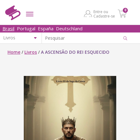
0
Entre ou
Cadastre-se
Brasil
Portugal
España
Deutschland
Home
/
Livros
/
A ASCENSÃO DO REI ESQUECIDO