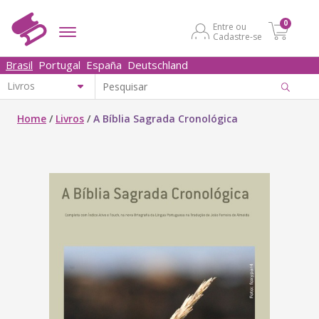
0
Entre ou
Cadastre-se
Brasil
Portugal
España
Deutschland
Home
/
Livros
/
A Bíblia Sagrada Cronológica