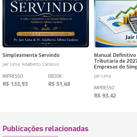
Simplesmente Servindo
Manual Definitiv
Tributária de 202
Jair Lima; Adalberto Cardoso
Empresas do Simp
Jair Lima
IMPRESSO
EBOOK
R$ 133,93
R$ 51,68
IMPRESSO
R$ 93,42
Publicações relacionadas