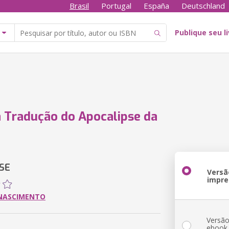
Brasil
Portugal
España
Deutschland
Publique seu l
a Tradução do Apocalipse da
SE
Versã
impre
 NASCIMENTO
Versã
ebook