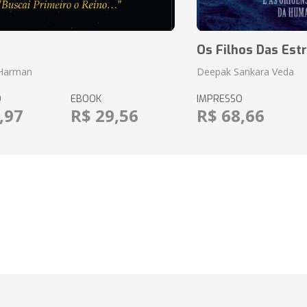
o
Os Filhos Das Estr
 Harman
Deepak Sankara Veda
O
EBOOK
IMPRESSO
,97
R$ 29,56
R$ 68,66