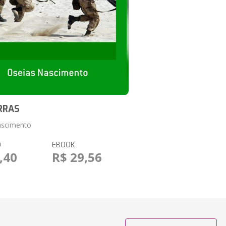
RRAS
ascimento
O
EBOOK
,40
R$ 29,56