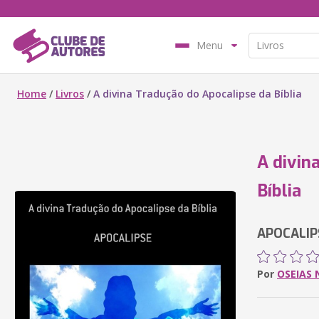
Menu
Home
/
Livros
/
A divina Tradução do Apocalipse da Bíblia
A divin
Bíblia
APOCALIP
Por
OSEIAS