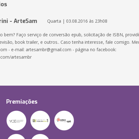
ios
ini - ArteSam
Quarta | 03.08.2016 às 23h08
do bem? Faço serviço de conversão epub, solicitação de ISBN, providê
revisão, book trailer, e outros.. Caso tenha interesse, fale comigo. Meu
om - e-mail: artesambr@gmail.com - página no facebook:
.com/artesambr
Premiações