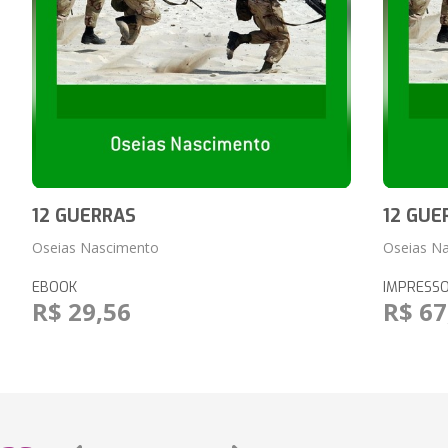
12 GUERRAS
12 GUE
Oseias Nascimento
Oseias N
EBOOK
IMPRESS
R$ 29,56
R$ 67