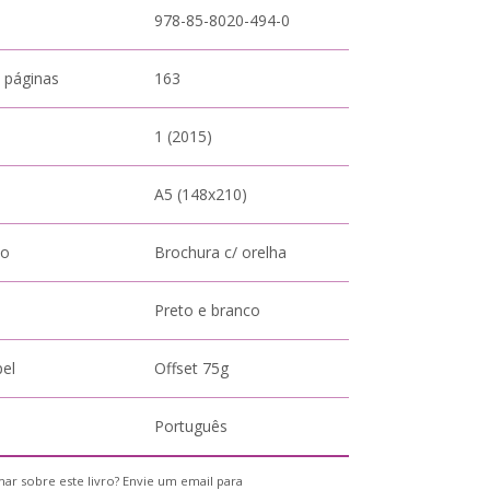
978-85-8020-494-0
 páginas
163
1 (2015)
A5 (148x210)
to
Brochura c/ orelha
Preto e branco
pel
Offset 75g
Português
ar sobre este livro? Envie um email para