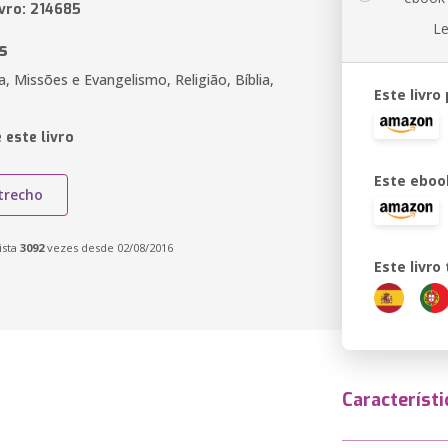
ivro: 214685
Le
s
ca, Missões e Evangelismo, Religião, Bíblia,
Este livro
 este livro
Este eboo
trecho
ista
3092
vezes desde 02/08/2016
Este livr
Característi