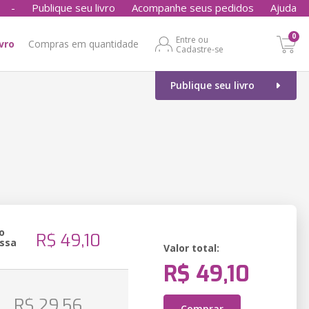
-
Publique seu livro
Acompanhe seus pedidos
Ajuda
0
Entre ou
ivro
Compras em quantidade
Cadastre-se
Publique seu livro
o
R$ 49,10
ssa
Valor total:
R$ 49,10
o
R$ 29,56
Comprar