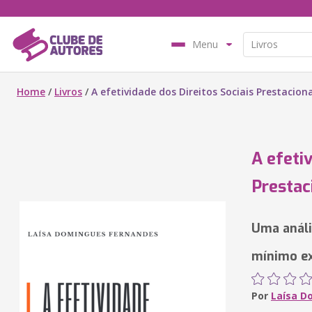
Menu
Home
/
Livros
/
A efetividade dos Direitos Sociais Prestacion
A efeti
Prestac
Uma análi
mínimo ex
Por
Laísa D