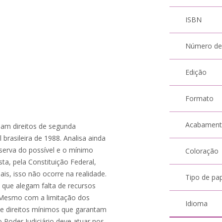
ISBN
Número de
Edição
Formato
Acabamen
ejam direitos de segunda
brasileira de 1988. Analisa ainda
reserva do possível e o mínimo
Coloração
ista, pela Constituição Federal,
ais, isso não ocorre na realidade.
Tipo de pa
, que alegam falta de recursos
. Mesmo com a limitação dos
Idioma
 de direitos mínimos que garantam
Poder Judiciário deve atuar nos