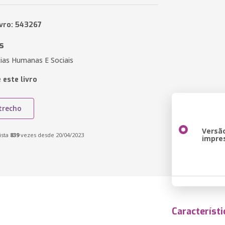
ivro: 543267
s
cias Humanas E Sociais
 este livro
trecho
Versã
ista
839
vezes desde 20/04/2023
impre
Característi