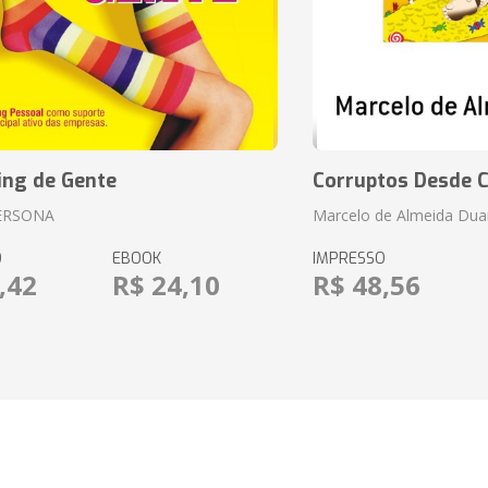
ing de Gente
Corruptos Desde C
ERSONA
Marcelo de Almeida Dua
O
EBOOK
IMPRESSO
,42
R$ 24,10
R$ 48,56