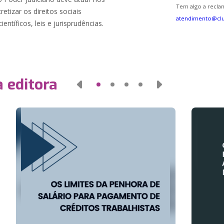
Tem algo a reclam
tizar os direitos sociais
atendimento@cl
ientíficos, leis e jurisprudências.
 editora