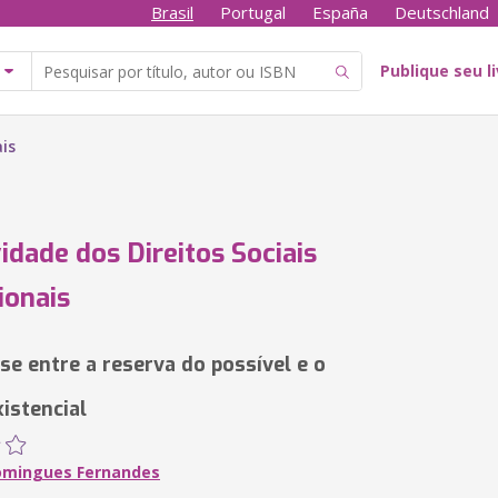
Brasil
Portugal
España
Deutschland
Publique seu l
ais
vidade dos Direitos Sociais
ionais
se entre a reserva do possível e o
istencial
omingues Fernandes