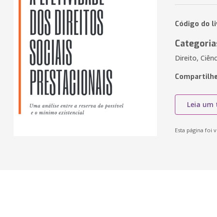
Código do l
Categoria
Direito, Ciên
Compartilhe
Leia um 
Esta página foi v