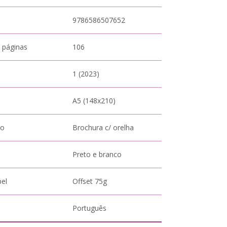
9786586507652
 páginas
106
1 (2023)
A5 (148x210)
to
Brochura c/ orelha
Preto e branco
pel
Offset 75g
Português