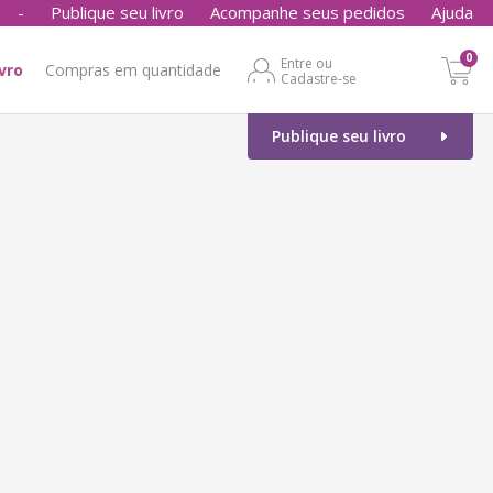
-
Publique seu livro
Acompanhe seus pedidos
Ajuda
0
Entre ou
ivro
Compras em quantidade
Cadastre-se
Publique seu livro