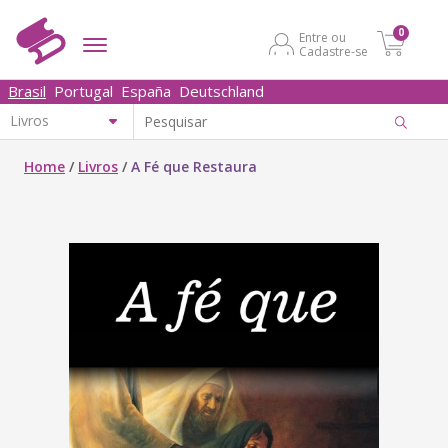
0
Entre ou
Cadastre-se
Brasil
Portugal
España
Deutschland
Home
/
Livros
/
A Fé que Restaura