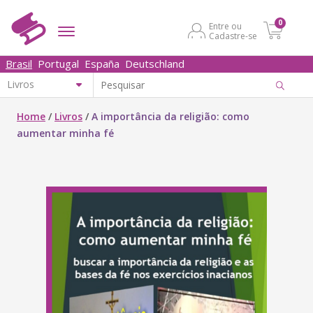
0
Entre ou
Cadastre-se
Brasil
Portugal
España
Deutschland
Home
/
Livros
/
A importância da religião: como
aumentar minha fé