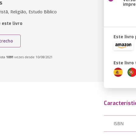
s
impre
ristã, Religião, Estudo Bíblico
 este livro
Este livro
trecho
ista
1091
vezes desde 10/08/2021
Este livr
Característi
ISBN