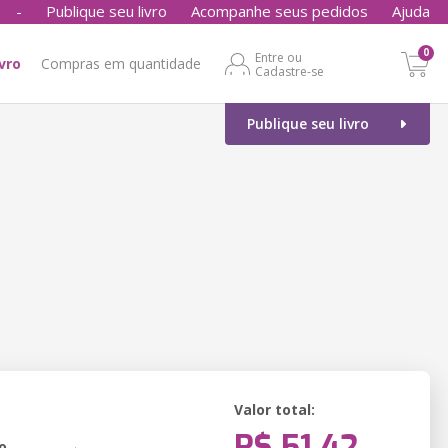
-
Publique seu livro
Acompanhe seus pedidos
Ajuda
0
Entre ou
ivro
Compras em quantidade
Cadastre-se
Publique seu livro
Valor total:
R$ 51,42
o