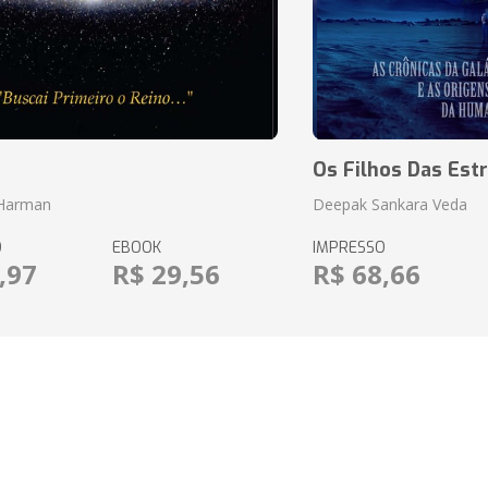
o
Os Filhos Das Estr
 Harman
Deepak Sankara Veda
O
EBOOK
IMPRESSO
,97
R$ 29,56
R$ 68,66