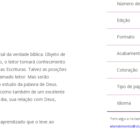
Número de
Edição
Formato
Acabamen
al da verdade bíblica. Objeto de
vro, o leitor tomará conhecimento
s Escrituras. Talvez as posições
Coloração
 amado leitor. Mas serão
o estudo da palavra de Deus.
Tipo de pa
s como também de um excelente
a dia, sua relação com Deus,
Idioma
Tem algo a reclam
m aprendizado que o leve ao
atendimento@cl