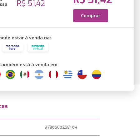
R$ 51,42
ssa
Comprar
 pode estar à venda na:
o também está à venda em:
cas
9786500268164