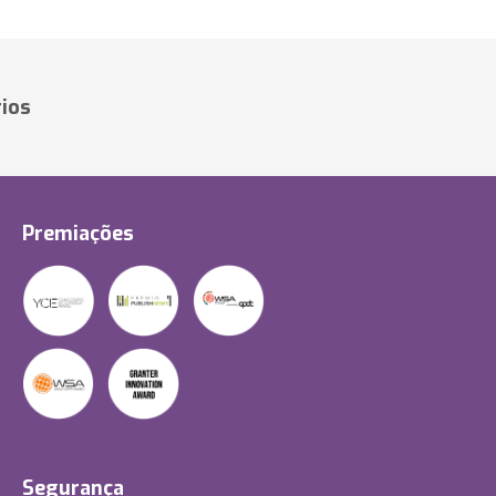
ios
Premiações
Segurança