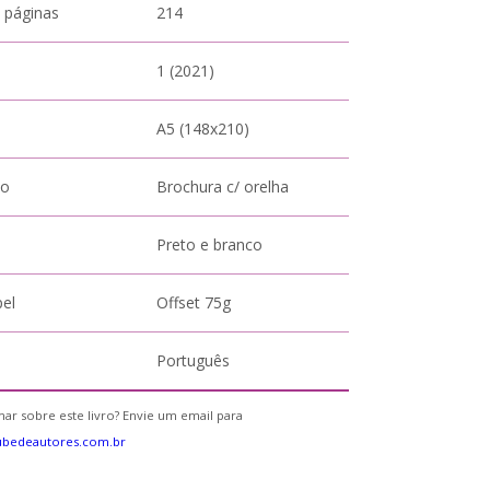
 páginas
214
1 (2021)
A5 (148x210)
to
Brochura c/ orelha
Preto e branco
pel
Offset 75g
Português
ar sobre este livro? Envie um email para
ubedeautores.com.br