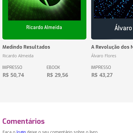
Medindo Resultados
A Revolução dos 
Ricardo Almeida
Álvaro Flores
IMPRESSO
EBOOK
IMPRESSO
R$ 50,74
R$ 29,56
R$ 43,27
Comentários
Faça o
login
deixe o seu comentário sobre o livro.