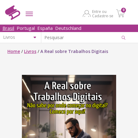
0
Entre ou
Cadastre-se
Brasil
Portugal
España
Deutschland
Home
/
Livros
/
A Real sobre Trabalhos Digitais