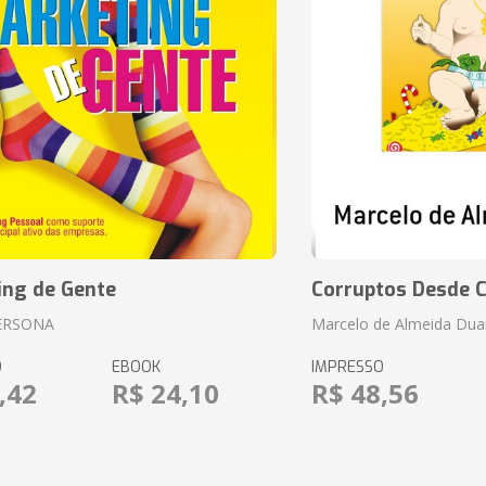
ing de Gente
Corruptos Desde C
ERSONA
Marcelo de Almeida Dua
O
EBOOK
IMPRESSO
,42
R$ 24,10
R$ 48,56