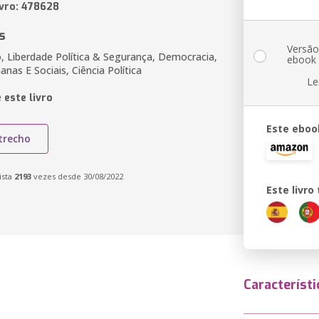
ivro: 478628
s
Versã
, Liberdade Política & Segurança, Democracia,
ebook
nas E Sociais, Ciência Política
Le
 este livro
Este eboo
trecho
ista
2193
vezes desde 30/08/2022
Este livr
Característi