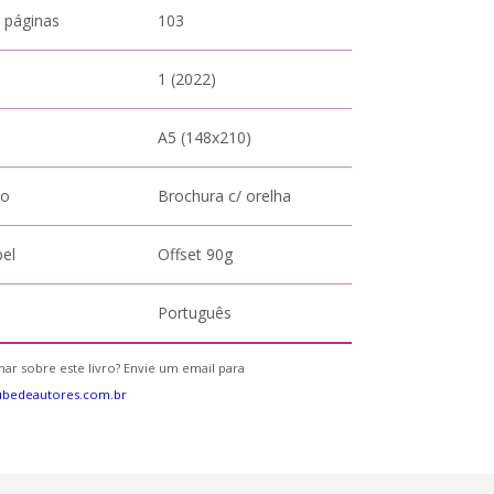
 páginas
103
1 (2022)
A5 (148x210)
to
Brochura c/ orelha
pel
Offset 90g
Português
ar sobre este livro? Envie um email para
ubedeautores.com.br