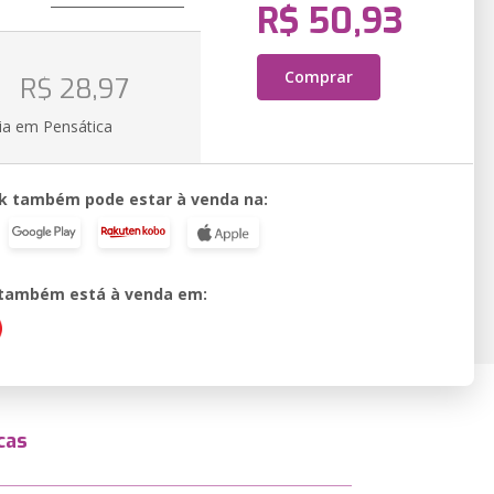
R$ 50,93
o
Comprar
R$ 28,97
ia em Pensática
k também pode estar à venda na:
o também está à venda em:
cas