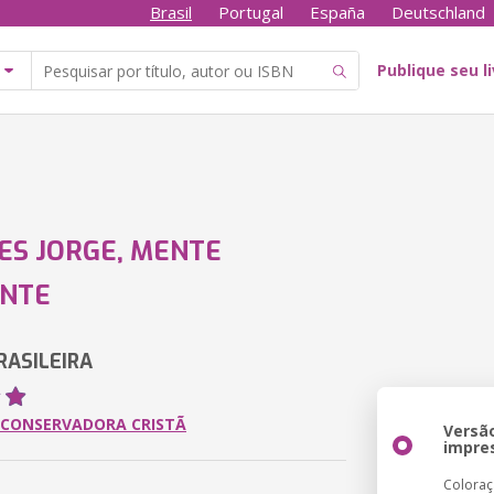
Brasil
Portugal
España
Deutschland
Publique seu l
ES JORGE, MENTE
ANTE
RASILEIRA
A CONSERVADORA CRISTÃ
Versã
impre
Colora