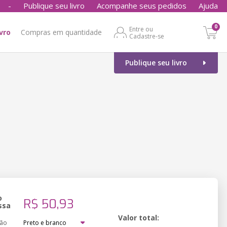
-
Publique seu livro
Acompanhe seus pedidos
Ajuda
0
Entre ou
ivro
Compras em quantidade
Cadastre-se
Publique seu livro
o
R$ 50,93
ssa
Valor total:
ção