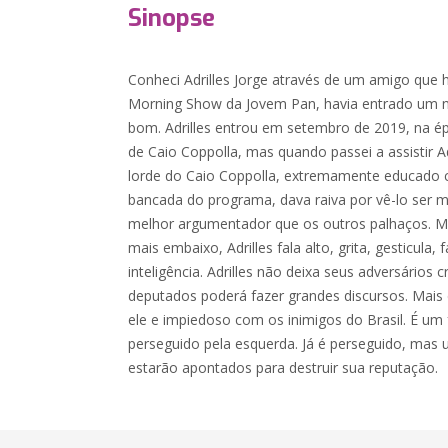
Sinopse
Conheci Adrilles Jorge através de um amigo que
Morning Show da Jovem Pan, havia entrado um n
bom. Adrilles entrou em setembro de 2019, na é
de Caio Coppolla, mas quando passei a assistir Adr
lorde do Caio Coppolla, extremamente educado 
bancada do programa, dava raiva por vê-lo ser ma
melhor argumentador que os outros palhaços. Ma
mais embaixo, Adrilles fala alto, grita, gesticula
inteligência. Adrilles não deixa seus adversários 
deputados poderá fazer grandes discursos. Mais do
ele e impiedoso com os inimigos do Brasil. É um 
perseguido pela esquerda. Já é perseguido, mas 
estarão apontados para destruir sua reputação.