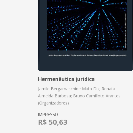
Hermenêutica jurídica
Jamile Bergamaschine Mata Diz; Renata
Almeida Barbosa; Bruno Camilloto Arantes
(Organizadores)
IMPRESSO
R$ 50,63