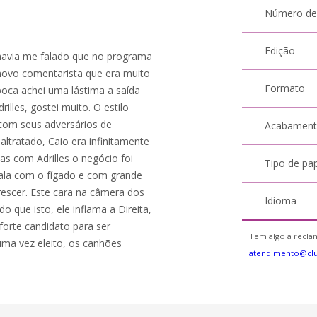
Número de
Edição
 havia me falado que no programa
ovo comentarista que era muito
Formato
poca achei uma lástima a saída
illes, gostei muito. O estilo
com seus adversários de
Acabamen
ltratado, Caio era infinitamente
s com Adrilles o negócio foi
Tipo de pa
, fala com o fígado e com grande
crescer. Este cara na câmera dos
Idioma
 que isto, ele inflama a Direita,
forte candidato para ser
Tem algo a reclam
uma vez eleito, os canhões
atendimento@cl