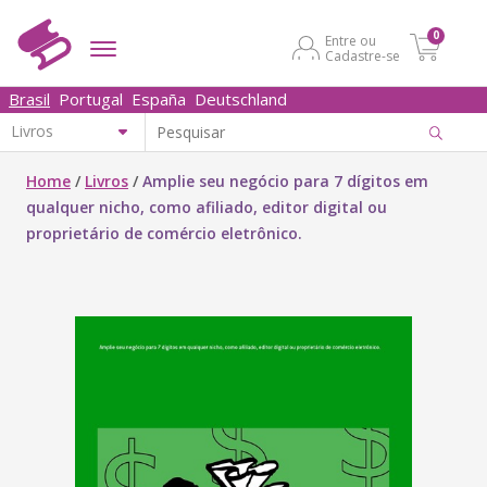
0
Entre ou
Cadastre-se
Brasil
Portugal
España
Deutschland
Home
/
Livros
/
Amplie seu negócio para 7 dígitos em
qualquer nicho, como afiliado, editor digital ou
proprietário de comércio eletrônico.