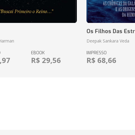
o
Os Filhos Das Estr
 Harman
Deepak Sankara Veda
O
EBOOK
IMPRESSO
,97
R$ 29,56
R$ 68,66