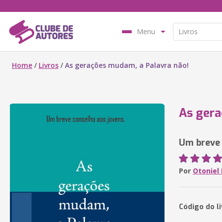
Menu
Home
/
Livros
/
As gerações mudam, a Palavra não!
As gera
Um breve 
Por
Otoniel
Código do l