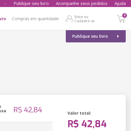
-
Publique seu livro
Acompanhe seus pedidos
Ajuda
0
Entre ou
ivro
Compras em quantidade
Cadastre-se
Publique seu livro
o
R$ 42,84
ssa
Valor total:
R$ 42,84