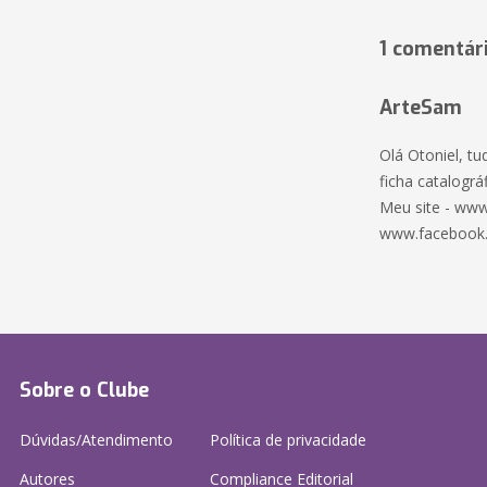
1 comentár
ArteSam
Olá Otoniel, t
ficha catalográf
Meu site - www
www.facebook
Sobre o Clube
Dúvidas/Atendimento
Política de privacidade
Autores
Compliance Editorial