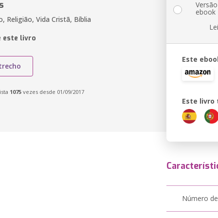
s
Versão
ebook
, Religião, Vida Cristã, Bíblia
Le
 este livro
Este eboo
trecho
ista
1075
vezes desde 01/09/2017
Este livr
Característi
Número de