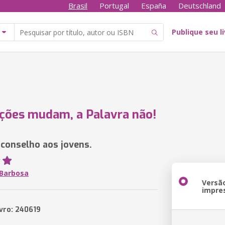
Brasil
Portugal
España
Deutschland
Publique seu l
ções mudam, a Palavra não!
conselho aos jovens.
 Barbosa
Versã
impre
ivro: 240619