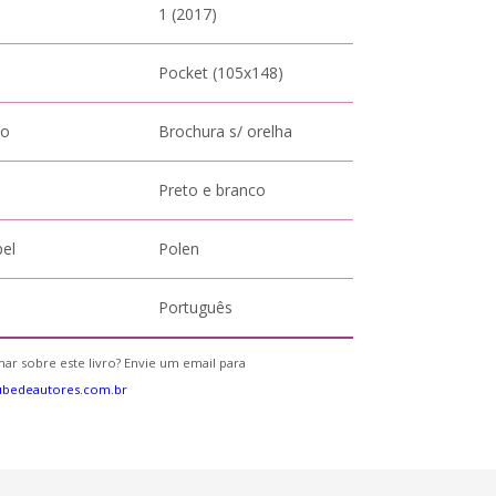
1 (2017)
Pocket (105x148)
to
Brochura s/ orelha
Preto e branco
pel
Polen
Português
ar sobre este livro? Envie um email para
ubedeautores.com.br