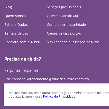
Blog
Serviços profissionais
Quem somos
Universidade do autor
Fatos e Dados
Compras em quantidade
Termos de uso
Canais de distribuição
Contrato com o Autor
Simulador de publicação
de livros
Precisa de ajuda?
Perguntas frequentes
Fale conosco: (atendimento@clubedeautores.com.br)
Nós usamos cookies e outras tecnologias semelhantes para melhorar
que atualizamos nossa
Política de Privacidade
.
Clube de Autores Publicações S/A - CNPJ: 16.779.786/0001-27
Av. Juscelino Kubitscheck, 350 - 2 andar - Centro, Joinville - SC, 89201-100