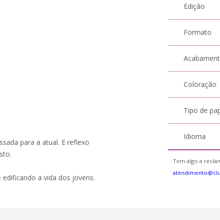
Edição
Formato
Acabamen
Coloração
Tipo de pa
Idioma
ada para a atual. E reflexo
sto.
Tem algo a reclam
atendimento@cl
edificando a vida dos jovens.