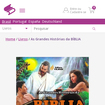
0
Entre ou
Cadastre-se
Brasil
Portugal
España
Deutschland
Home
/
Livros
/
As Grandes Histórias da BÍBLIA