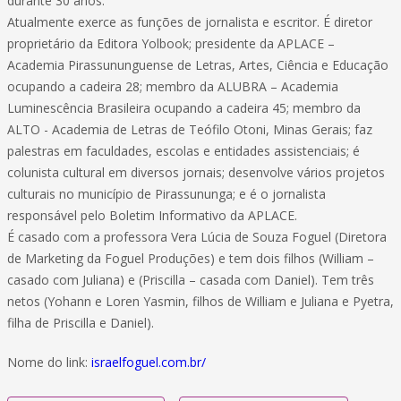
durante 30 anos.
Atualmente exerce as funções de jornalista e escritor. É diretor
proprietário da Editora Yolbook; presidente da APLACE –
Academia Pirassununguense de Letras, Artes, Ciência e Educação
ocupando a cadeira 28; membro da ALUBRA – Academia
Luminescência Brasileira ocupando a cadeira 45; membro da
ALTO - Academia de Letras de Teófilo Otoni, Minas Gerais; faz
palestras em faculdades, escolas e entidades assistenciais; é
colunista cultural em diversos jornais; desenvolve vários projetos
culturais no município de Pirassununga; e é o jornalista
responsável pelo Boletim Informativo da APLACE.
É casado com a professora Vera Lúcia de Souza Foguel (Diretora
de Marketing da Foguel Produções) e tem dois filhos (William –
casado com Juliana) e (Priscilla – casada com Daniel). Tem três
netos (Yohann e Loren Yasmin, filhos de William e Juliana e Pyetra,
filha de Priscilla e Daniel).
Nome do link:
israelfoguel.com.br/