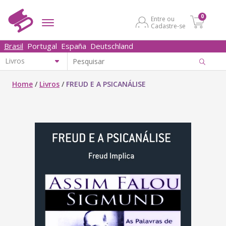
0
Entre ou
Cadastre-se
Brasil
Portugal
España
Deutschland
Home
/
Livros
/
FREUD E A PSICANÁLISE