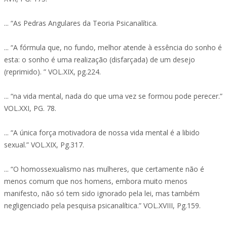
... “As Pedras Angulares da Teoria Psicanalítica.
... “A fórmula que, no fundo, melhor atende à essência do sonho é
esta: o sonho é uma realização (disfarçada) de um desejo
(reprimido). ” VOL.XIX, pg.224.
... “na vida mental, nada do que uma vez se formou pode perecer.”
VOL.XXI, PG. 78.
... “A única força motivadora de nossa vida mental é a libido
sexual.” VOL.XIX, Pg.317.
... “O homossexualismo nas mulheres, que certamente não é
menos comum que nos homens, embora muito menos
manifesto, não só tem sido ignorado pela lei, mas também
negligenciado pela pesquisa psicanalítica.” VOL.XVIII, Pg.159.