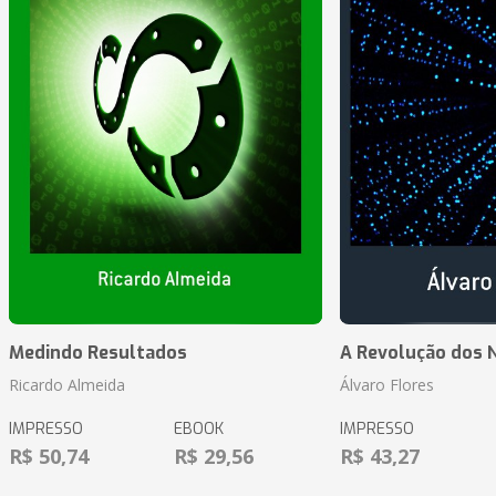
Medindo Resultados
A Revolução dos 
Ricardo Almeida
Álvaro Flores
IMPRESSO
EBOOK
IMPRESSO
R$ 50,74
R$ 29,56
R$ 43,27