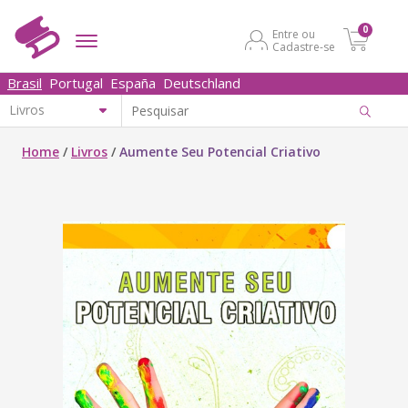
0
Entre ou
Cadastre-se
Brasil
Portugal
España
Deutschland
Home
/
Livros
/
Aumente Seu Potencial Criativo