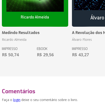
Medindo Resultados
A Revolução dos 
Ricardo Almeida
Álvaro Flores
IMPRESSO
EBOOK
IMPRESSO
R$ 50,74
R$ 29,56
R$ 43,27
Comentários
Faça o
login
deixe o seu comentário sobre o livro.