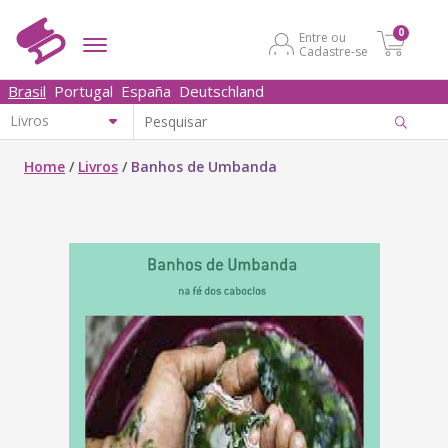
0
Entre ou
Cadastre-se
Brasil
Portugal
España
Deutschland
Home
/
Livros
/
Banhos de Umbanda