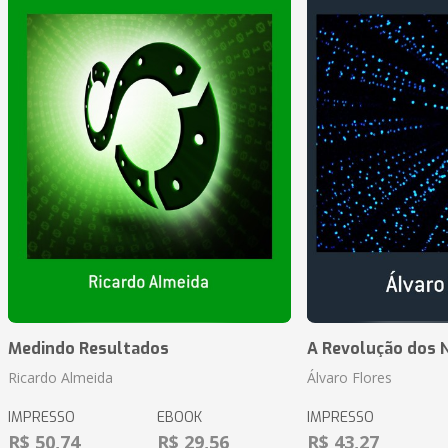
Medindo Resultados
A Revolução dos 
Ricardo Almeida
Álvaro Flores
IMPRESSO
EBOOK
IMPRESSO
R$ 50,74
R$ 29,56
R$ 43,27