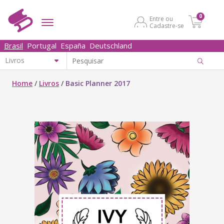
0
Entre ou
Cadastre-se
Brasil
Portugal
España
Deutschland
Home
/
Livros
/
Basic Planner 2017