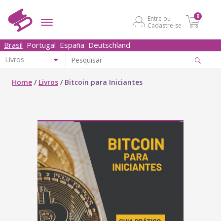
0
Entre ou
Cadastre-se
Brasil
Portugal
España
Deutschland
Home
/
Livros
/
Bitcoin para Iniciantes