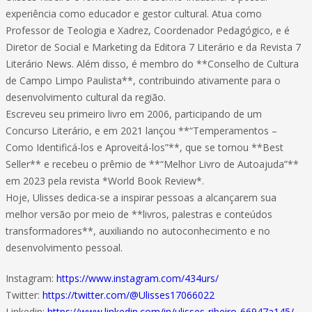
experiência como educador e gestor cultural. Atua como
Professor de Teologia e Xadrez, Coordenador Pedagógico, e é
Diretor de Social e Marketing da Editora 7 Literário e da Revista 7
Literário News. Além disso, é membro do **Conselho de Cultura
de Campo Limpo Paulista**, contribuindo ativamente para o
desenvolvimento cultural da região.
Escreveu seu primeiro livro em 2006, participando de um
Concurso Literário, e em 2021 lançou **“Temperamentos –
Como Identificá-los e Aproveitá-los”**, que se tornou **Best
Seller** e recebeu o prêmio de **“Melhor Livro de Autoajuda”**
em 2023 pela revista *World Book Review*.
Hoje, Ulisses dedica-se a inspirar pessoas a alcançarem sua
melhor versão por meio de **livros, palestras e conteúdos
transformadores**, auxiliando no autoconhecimento e no
desenvolvimento pessoal.
Instagram:
https://www.instagram.com/434urs/
Twitter:
https://twitter.com/@Ulisses17066022
Linkedin:
https://www.linkedin.com/in/ulisses-ribeiro-66947a145/