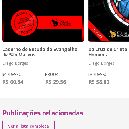
Caderno de Estudo do Evangelho
Da Cruz de Cristo
de São Mateus
Homens
Diego Borges
Diego Borges
IMPRESSO
EBOOK
IMPRESSO
R$ 60,54
R$ 29,56
R$ 58,80
Publicações relacionadas
Ver a lista completa