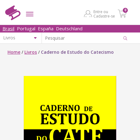
0
Entre ou
Cadastre-se
Brasil
Portugal
España
Deutschland
Home
/
Livros
/
Caderno de Estudo do Catecismo