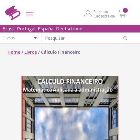
0
Entre ou
Cadastre-se
Brasil
Portugal
España
Deutschland
Home
/
Livros
/
Cálculo Financeiro