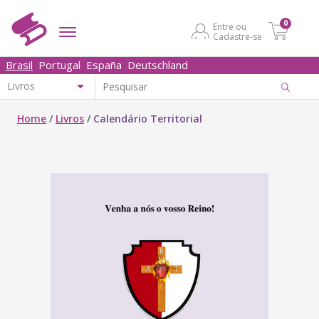
0
Entre ou
Cadastre-se
Brasil
Portugal
España
Deutschland
Home
/
Livros
/
Calendário Territorial