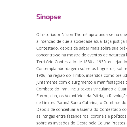
Sinopse
O historiador Nilson Thomé aprofunda-se na ques
a intenção de que a sociedade atual faça justiça
Contestado, depois de saber mais sobre sua práx
concentra-se na mostra de eventos de natureza 
Território Contestado de 1830 a 1930, ensejando o
Contempla abordagem sobre os bugreiros, sobr
1906, na região do Timbó, inseridos como prelú
juntamente com o surgimento e manifestações 
Combate do Irani. Inclui textos vinculando a Gua
Farroupilha, os Voluntários da Pátria, a Revoluç
de Limites Paraná Santa Catarina, o Combate do 
Depois de conceituar a Guerra do Contestado c
as intrigas entre fazendeiros, coronéis e políti
sobre as invasões do Oeste pela Coluna Prestes