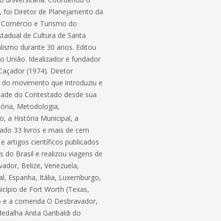
 foi Diretor de Planejamento da
a, Comércio e Turismo do
tadual de Cultura de Santa
alismo durante 30 anos. Editou
to União. Idealizador e fundador
açador (1974). Diretor
e do movimento que introduziu e
idade do Contestado desde sua
tória, Metodologia,
, a História Municipal, a
ado 33 livros e mais de cem
e artigos científicos publicados
s do Brasil e realizou viagens de
ador, Belize, Venezuela,
al, Espanha, Itália, Luxemburgo,
cípio de Fort Worth (Texas,
05 e a comenda O Desbravador,
dalha Anita Garibaldi do