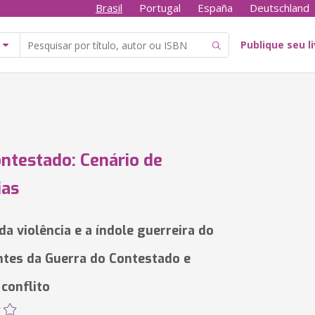
Brasil
Portugal
España
Deutschland
Publique seu l
ntestado: Cenário de
ias
da violência e a índole guerreira do
ntes da Guerra do Contestado e
 conflito