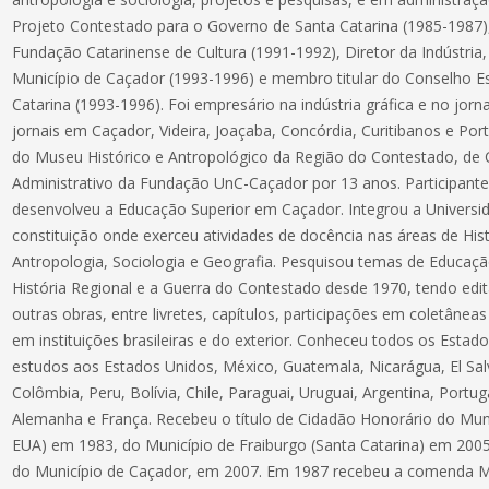
Projeto Contestado para o Governo de Santa Catarina (1985-1987),
Fundação Catarinense de Cultura (1991-1992), Diretor da Indústri
Município de Caçador (1993-1996) e membro titular do Conselho Es
Catarina (1993-1996). Foi empresário na indústria gráfica e no jorn
jornais em Caçador, Videira, Joaçaba, Concórdia, Curitibanos e Por
do Museu Histórico e Antropológico da Região do Contestado, de C
Administrativo da Fundação UnC-Caçador por 13 anos. Participant
desenvolveu a Educação Superior em Caçador. Integrou a Univers
constituição onde exerceu atividades de docência nas áreas de His
Antropologia, Sociologia e Geografia. Pesquisou temas de Educação
História Regional e a Guerra do Contestado desde 1970, tendo edit
outras obras, entre livretes, capítulos, participações em coletâneas 
em instituições brasileiras e do exterior. Conheceu todos os Estado
estudos aos Estados Unidos, México, Guatemala, Nicarágua, El Salv
Colômbia, Peru, Bolívia, Chile, Paraguai, Uruguai, Argentina, Portug
Alemanha e França. Recebeu o título de Cidadão Honorário do Muni
EUA) em 1983, do Município de Fraiburgo (Santa Catarina) em 20
do Município de Caçador, em 2007. Em 1987 recebeu a comenda Me