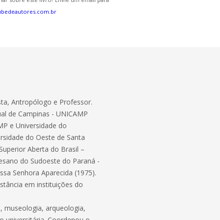
ubedeautores.com.br
sta, Antropólogo e Professor.
adual de Campinas - UNICAMP
MP e Universidade do
versidade do Oeste de Santa
uperior Aberta do Brasil –
ocesano do Sudoeste do Paraná -
ssa Senhora Aparecida (1975).
tância em instituições do
, museologia, arqueologia,
o universitária. Coordenou o