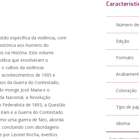
Característi
Número de
tão específica da violência, com
Edição
 histórica aos homens do
is na História. Este volume
Formato
bélica que envolveram o
 cultivo da violência.
Acabamen
e acontecimentos de 1905 e
dios da Guerra do Contestado,
do monge José Maria e o
Coloração
rda Nacional, a Revolução
ão Federalista de 1893, a Questão
Tipo de pa
Irani e a Guerra do Contestado.
omo uma guerra de fato, aborda
Idioma
cos, concluindo com abordagens
 e por Leonel Rocha, eventos
Tem algo a reclam