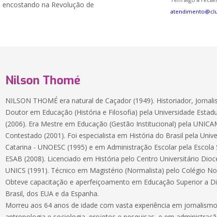
a, encostando na Revolução de
atendimento@cl
Nilson Thomé
NILSON THOMÉ era natural de Caçador (1949). Historiador, Jornali
Doutor em Educação (História e Filosofia) pela Universidade Est
(2006). Era Mestre em Educação (Gestão Institucional) pela UNICA
Contestado (2001). Foi especialista em História do Brasil pela Uni
Catarina - UNOESC (1995) e em Administração Escolar pela Escola S
ESAB (2008). Licenciado em História pelo Centro Universitário Di
UNICS (1991). Técnico em Magistério (Normalista) pelo Colégio No
Obteve capacitação e aperfeiçoamento em Educação Superior a Dis
Brasil, dos EUA e da Espanha.
Morreu aos 64 anos de idade com vasta experiência em jornalismo
antropologia e sociologia, projetos e pesquisas, e em administraçã