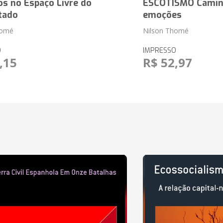
os no Espaço Livre do
ESCOTISMO Camin
tado
emoções
homé
Nilson Thomé
O
IMPRESSO
,15
R$ 52,97