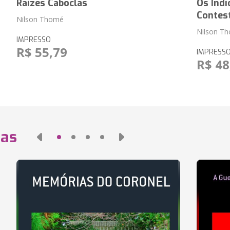
Raízes Caboclas
Os Índi
Contes
Nilson Thomé
Nilson T
IMPRESSO
R$ 55,79
IMPRESS
R$ 48
das