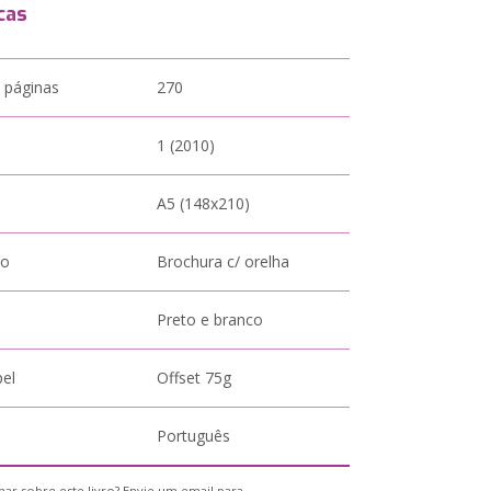
cas
 páginas
270
1 (2010)
A5 (148x210)
to
Brochura c/ orelha
Preto e branco
pel
Offset 75g
Português
ar sobre este livro? Envie um email para