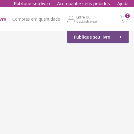
-
Publique seu livro
Acompanhe seus pedidos
Ajuda
0
Entre ou
ivro
Compras em quantidade
Cadastre-se
Publique seu livro