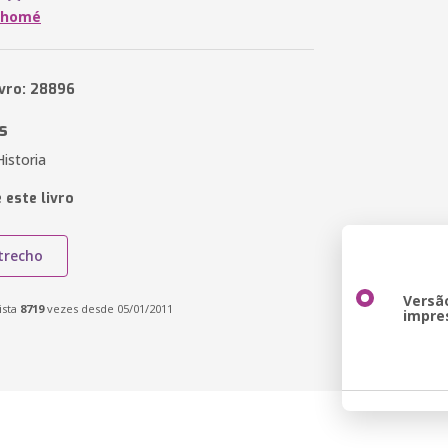
Thomé
ivro: 28896
s
istoria
 este livro
trecho
Versã
ista
8719
vezes desde 05/01/2011
impre