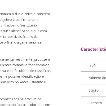
acionam o duelo entre o concreto
 objetivo é confirmar uma
contrados no Ser Exterior
pesquisa identifica se o que está
ciar possíveis Rituais de
o final chegar e sentir-se
Característi
 paramental vestimenta, produzem
iferentes formas; o foco torna-se
ISBN
iva e da faculdade de classificar,
dos na possível identificação e
Número de
Brasileiro no Antes, Durante e
Edição
econstruídas na procura de
Formato
ssões Sociológicas, colocados em