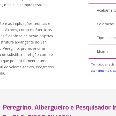
e”, mas que sempre terão a
Acabamen
ão e as implicações teóricas e
Coloração
s e Valores, como os Exercícios
ias filosóficas de razão objetiva;
Tipo de pa
strutura abrangente do Ser
o Peregrino, promove uma
Idioma
de substituir a religião como é
ico que poderá fomentar uma
Tem algo a reclam
u de valores sociais, integrados
atendimento@cl
a...
Peregrino, Albergueiro e Pesquisador 