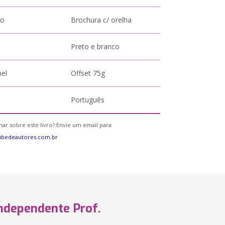
to
Brochura c/ orelha
Preto e branco
pel
Offset 75g
Português
ar sobre este livro? Envie um email para
ubedeautores.com.br
Independente Prof.