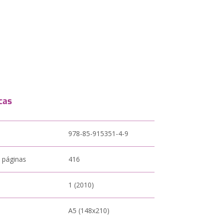
cas
978-85-915351-4-9
 páginas
416
1 (2010)
A5 (148x210)