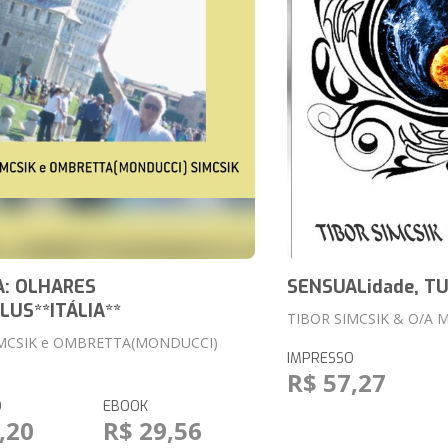
: OLHARES
SENSUALidade, TU
LUS**ITÁLIA**
TIBOR SIMCSIK & O/A 
IMCSIK e OMBRETTA(MONDUCCI)
IMPRESSO
R$ 57,27
O
EBOOK
,20
R$ 29,56