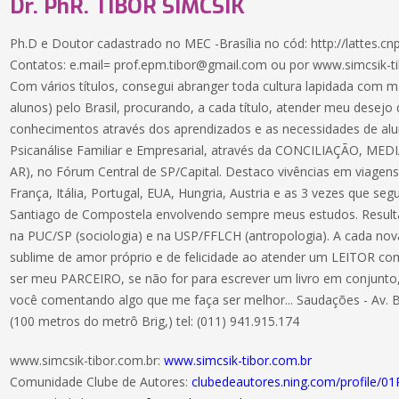
Dr. PhR. TIBOR SIMCSIK
Ph.D e Doutor cadastrado no MEC -Brasília no cód: http://lattes.
Contatos: e.mail= prof.epm.tibor@gmail.com ou por www.simcsik-
Com vários títulos, consegui abranger toda cultura lapidada com ma
alunos) pelo Brasil, procurando, a cada título, atender meu desej
conhecimentos através dos aprendizados e as necessidades de alu
Psicanálise Familiar e Empresarial, através da CONCILIAÇÃO, 
AR), no Fórum Central de SP/Capital. Destaco vivências em viagens 
França, Itália, Portugal, EUA, Hungria, Austria e as 3 vezes que s
Santiago de Compostela envolvendo sempre meus estudos. Result
na PUC/SP (sociologia) e na USP/FFLCH (antropologia). A cada n
sublime de amor próprio e de felicidade ao atender um LEITOR co
ser meu PARCEIRO, se não for para escrever um livro em conjunt
você comentando algo que me faça ser melhor... Saudações - Av. Br
(100 metros do metrô Brig,) tel: (011) 941.915.174
www.simcsik-tibor.com.br:
www.simcsik-tibor.com.br
Comunidade Clube de Autores:
clubedeautores.ning.com/profile