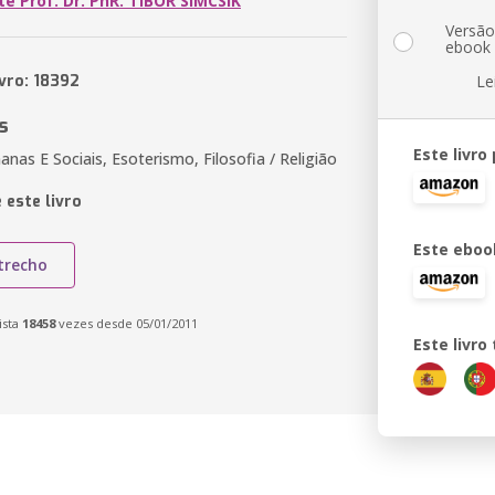
e Prof. Dr. PhR. TIBOR SIMCSIK
Versã
ebook
vro: 18392
Le
s
Este livro
nas E Sociais, Esoterismo, Filosofia / Religião
 este livro
Este eboo
trecho
ista
18458
vezes desde 05/01/2011
Este livr