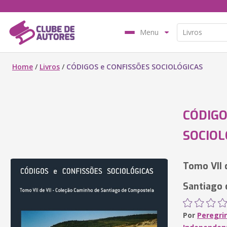
Menu
Home
/
Livros
/
CÓDIGOS e CONFISSÕES SOCIOLÓGICAS
CÓDIGO
SOCIOL
Tomo VII 
Santiago
Por
Peregri