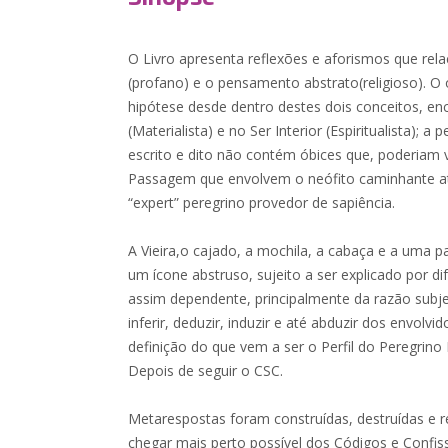
O Livro apresenta reflexões e aforismos que rel
(profano) e o pensamento abstrato(religioso). O
hipótese desde dentro destes dois conceitos, en
(Materialista) e no Ser Interior (Espiritualista); a 
escrito e dito não contém óbices que, poderiam vi
Passagem que envolvem o neófito caminhante até 
“expert” peregrino provedor de sapiência.
A Vieira,o cajado, a mochila, a cabaça e a uma
um ícone abstruso, sujeito a ser explicado por d
assim dependente, principalmente da razão subjet
inferir, deduzir, induzir e até abduzir dos envolvi
definição do que vem a ser o Perfil do Peregrino 
Depois de seguir o CSC.
Metarespostas foram construídas, destruídas e r
chegar mais perto possível dos Códigos e Confi