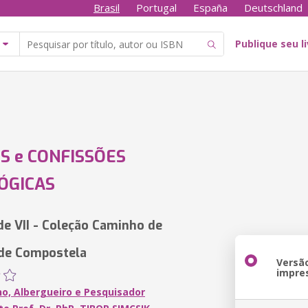
Brasil
Portugal
España
Deutschland
Publique seu l
S e CONFISSÕES
ÓGICAS
de VII - Coleção Caminho de
 de Compostela
Versã
impre
no, Albergueiro e Pesquisador