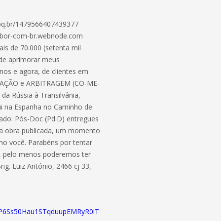
cnpq.br/1479566407439377
tibor-com-br.webnode.com
is de 70.000 (setenta mil
o de aprimorar meus
nos e agora, de clientes em
MEDIAÇÃO e ARBITRAGEM (CO-ME-
da Rússia à Transilvânia,
egui na Espanha no Caminho de
ado: Pós-Doc (Pd.D) entregues
ova obra publicada, um momento
mo você. Parabéns por tentar
o, pelo menos poderemos ter
ig. Luiz António, 2466 cj 33,
/01P6Ss50Hau1STqduupEMRyR0iT