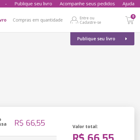
-
Publique seu livro
Acompanhe seus pedidos
Ajuda
0
Entre ou
ivro
Compras em quantidade
Cadastre-se
Publique seu livro
o
R$ 66,55
ssa
Valor total:
R$ 66,55