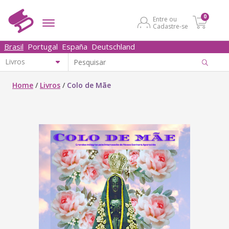
0
Entre ou
Cadastre-se
Brasil
Portugal
España
Deutschland
Home
/
Livros
/
Colo de Mãe