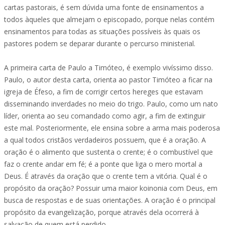
cartas pastorais, é sem dúvida uma fonte de ensinamentos a
todos àqueles que almejam o episcopado, porque nelas contém
ensinamentos para todas as situações possíveis às quais os
pastores podem se deparar durante o percurso ministerial.
A primeira carta de Paulo a Timóteo, é exemplo vivíssimo disso.
Paulo, o autor desta carta, orienta ao pastor Timóteo a ficar na
igreja de Éfeso, a fim de corrigir certos hereges que estavam
disseminando inverdades no meio do trigo. Paulo, como um nato
líder, orienta ao seu comandado como agir, a fim de extinguir
este mal. Posteriormente, ele ensina sobre a arma mais poderosa
a qual todos cristãos verdadeiros possuem, que é a oração. A
oração é o alimento que sustenta o crente; é o combustível que
faz o crente andar em fé; é a ponte que liga o mero mortal a
Deus. É através da oração que o crente tem a vitória. Qual é o
propósito da oração? Possuir uma maior koinonia com Deus, em
busca de respostas e de suas orientações. A oração é o principal
propósito da evangelização, porque através dela ocorrerá à
salvação de quem está perdido.