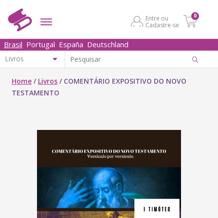
0
Entre ou
Cadastre-se
Brasil
Portugal
España
Deutschland
Home
/
Livros
/
COMENTÁRIO EXPOSITIVO DO NOVO
TESTAMENTO