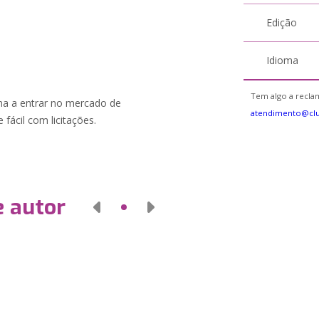
Edição
Idioma
Tem algo a reclam
ina a entrar no mercado de
atendimento@cl
 fácil com licitações.
e autor