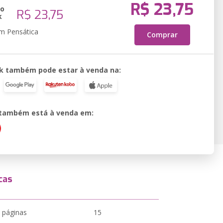
R$ 23,75
ão
R$ 23,75
k
em Pensática
Comprar
k também pode estar à venda na:
o também está à venda em:
cas
 páginas
15