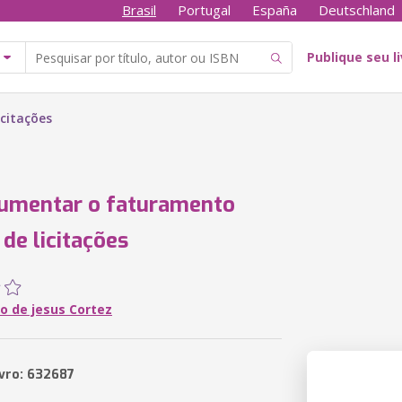
Brasil
Portugal
España
Deutschland
Publique seu l
citações
umentar o faturamento
 de licitações
o de jesus Cortez
ivro: 632687