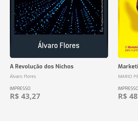
A Revolução dos Nichos
Market
Álvaro Flores
MARIO P
IMPRESSO
IMPRESS
R$ 43,27
R$ 48