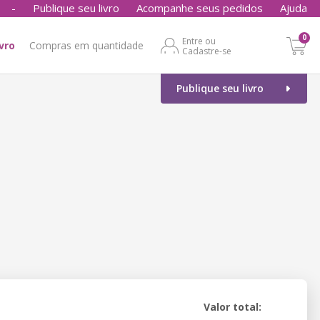
-
Publique seu livro
Acompanhe seus pedidos
Ajuda
0
Entre ou
ivro
Compras em quantidade
Cadastre-se
Publique seu livro
Valor total: