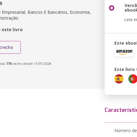
s
Vers
eboo
Empresarial, Bancos E Bancários, Economia,
nistração
Leia 
 este livro
Este eboo
trecho
ista
776
vezes desde 11/01/2024
Este livr
Característi
Número de