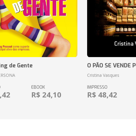
ing de Gente
O PÃO SE VENDE 
ERSONA
Cristina Vasques
O
EBOOK
IMPRESSO
,42
R$ 24,10
R$ 48,42