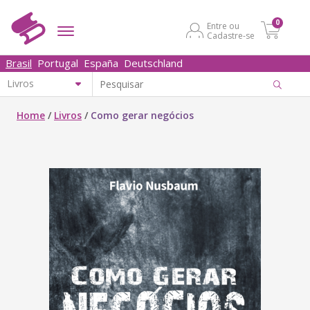
0
Entre ou
Cadastre-se
Brasil
Portugal
España
Deutschland
Home
/
Livros
/
Como gerar negócios