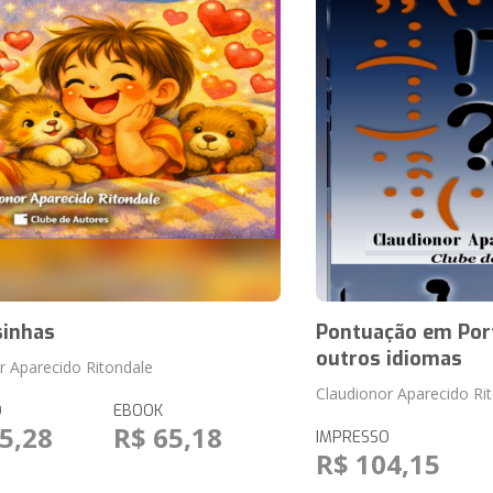
sinhas
Pontuação em Por
outros idiomas
r Aparecido Ritondale
Claudionor Aparecido Ri
O
EBOOK
5,28
R$ 65,18
IMPRESSO
R$ 104,15