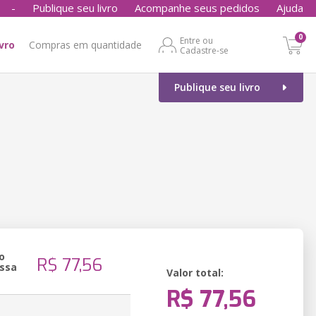
-
Publique seu livro
Acompanhe seus pedidos
Ajuda
0
Entre ou
ivro
Compras em quantidade
Cadastre-se
Publique seu livro
o
R$ 77,56
ssa
Valor total:
R$ 77,56