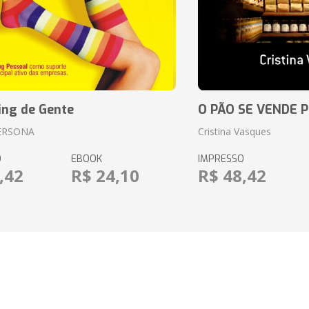
ing de Gente
O PÃO SE VENDE 
ERSONA
Cristina Vasques
O
EBOOK
IMPRESSO
,42
R$ 24,10
R$ 48,42