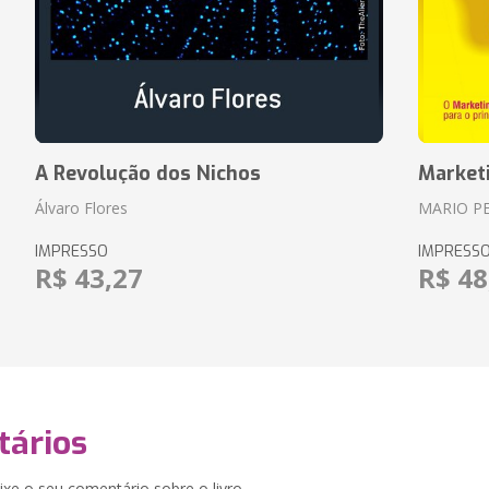
A Revolução dos Nichos
Market
Álvaro Flores
MARIO P
IMPRESSO
IMPRESS
R$ 43,27
R$ 48
ários
xe o seu comentário sobre o livro.