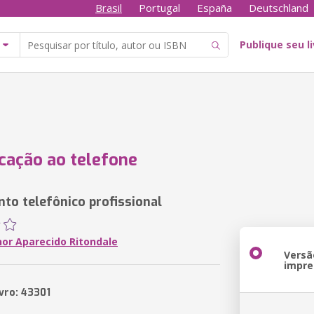
Brasil
Portugal
España
Deutschland
Publique seu l
ação ao telefone
to telefônico profissional
nor Aparecido Ritondale
Versã
impre
vro: 43301