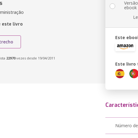
s
Versã
ebook
dministração
Le
 este livro
Este eboo
trecho
ista
22970
vezes desde 19/04/2011
Este livr
Característi
Número de