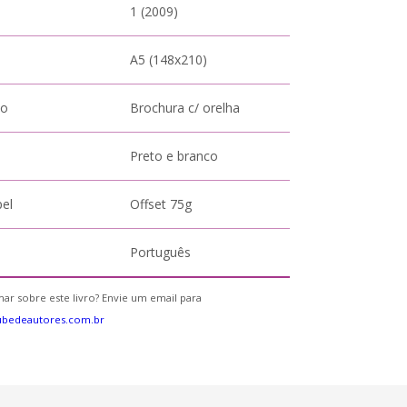
1 (2009)
A5 (148x210)
to
Brochura c/ orelha
Preto e branco
pel
Offset 75g
Português
ar sobre este livro? Envie um email para
ubedeautores.com.br