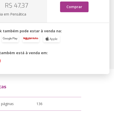
o
R$ 47,37
Comprar
ia em Pensática
k também pode estar à venda na:
o também está à venda em:
cas
 páginas
136