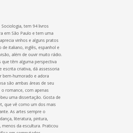
e Sociologia, tem 94 livros
mora em São Paulo e tem uma
 aprecia vinhos e alguns pratos
 de italiano, inglês, espanhol e
visão, além de ouvir muito rádio.
as que têm alguma perspectiva
e escrita criativa, dá assessoria
 ser bem-humorado e adora
rosa são ambas áreas de seu
mo o romance, com apenas
ebeu uma dissertação. Gosta de
rnet, que vê como um dos mais
ante. As artes sempre o
ança, literatura, pintura,
, menos da escultura. Praticou
áfica em computador.