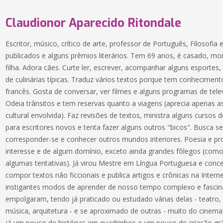
Claudionor Aparecido Ritondale
Escritor, músico, crítico de arte, professor de Português, Filosofia 
publicados e alguns prêmios literários. Tem 69 anos, é casado, 
filha. Adora cães. Curte ler, escrever, acompanhar alguns esportes,
de culinárias típicas. Traduz vários textos porque tem conhecimento
francês. Gosta de conversar, ver filmes e alguns programas de tele
Odeia trânsitos e tem reservas quanto a viagens (aprecia apenas 
cultural envolvida). Faz revisões de textos, ministra alguns cursos d
para escritores novos e tenta fazer alguns outros "bicos". Busca
corresponder-se e conhecer outros mundos interiores. Poesia e p
interesse e de algum domínio, exceto ainda grandes fôlegos (co
algumas tentativas). Já virou Mestre em Língua Portuguesa e conc
compor textos não ficcionais e publica artigos e crônicas na Inte
instigantes modos de aprender de nosso tempo complexo e fascin
empolgaram, tendo já praticado ou estudado várias delas - teatro, d
música, arquitetura - e se aproximado de outras - muito do cinema
já um pouco de histórias em quadrinhos e um pouco de criação gr