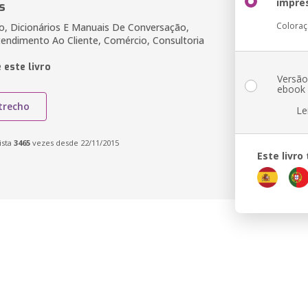
impre
s
Colora
o, Dicionários E Manuais De Conversação,
endimento Ao Cliente, Comércio, Consultoria
 este livro
Versã
ebook
trecho
Le
ista
3465
vezes desde 22/11/2015
Este livr