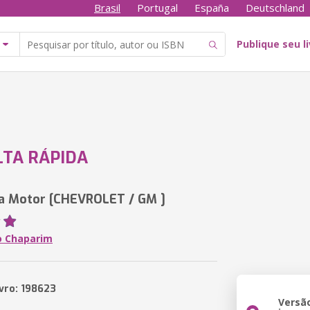
Brasil
Portugal
España
Deutschland
Publique seu l
TA RÁPIDA
a Motor [CHEVROLET / GM ]
o Chaparim
ivro: 198623
Versã