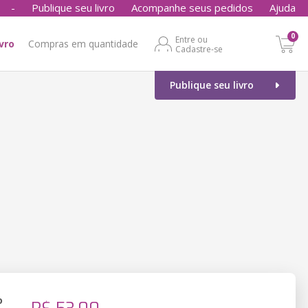
-
Publique seu livro
Acompanhe seus pedidos
Ajuda
0
Entre ou
ivro
Compras em quantidade
Cadastre-se
Publique seu livro
o