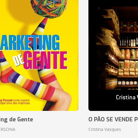
ing de Gente
O PÃO SE VENDE 
ERSONA
Cristina Vasques