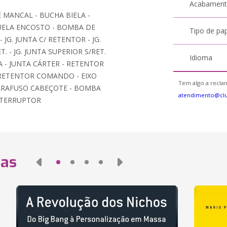
Acabamen
E MANCAL - BUCHA BIELA -
UELA ENCOSTO - BOMBA DE
Tipo de pa
JG. JUNTA C/ RETENTOR - JG.
. - JG. JUNTA SUPERIOR S/RET.
Idioma
A - JUNTA CÁRTER - RETENTOR
 RETENTOR COMANDO - EIXO
Tem algo a reclam
PARAFUSO CABEÇOTE - BOMBA
atendimento@cl
NTERRUPTOR
das