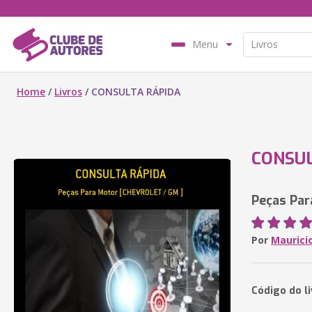
Menu
Home
/
Livros
/
CONSULTA RÁPIDA
CONSUL
Peças Par
Por
Maurici
Código do l