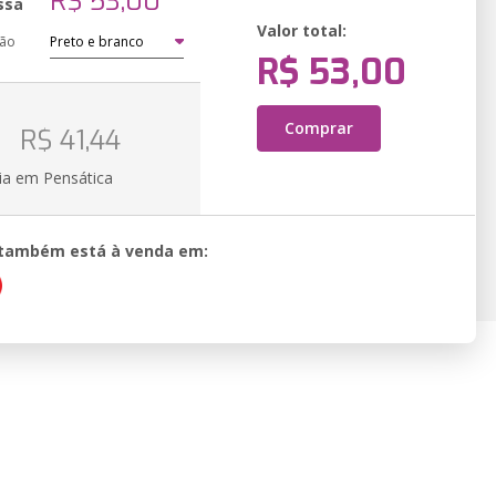
R$ 53,00
ssa
Valor total:
ção
R$ 53,00
o
Comprar
R$ 41,44
ia em Pensática
o também está à venda em: