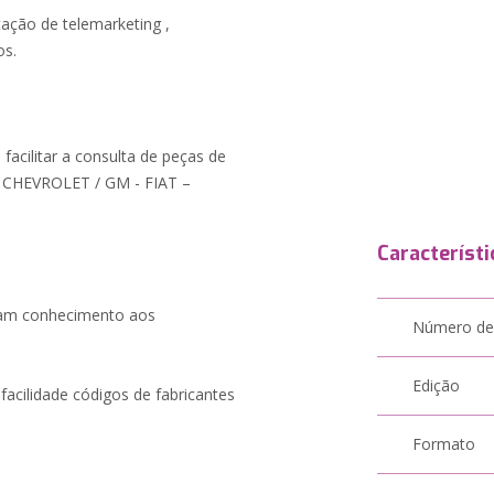
tação de telemarketing ,
os.
a facilitar a consulta de peças de
 CHEVROLET / GM - FIAT –
Característi
çam conhecimento aos
Número de
Edição
 facilidade códigos de fabricantes
Formato