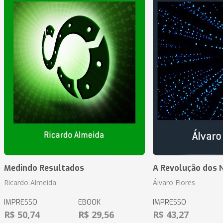
Medindo Resultados
A Revolução dos 
Ricardo Almeida
Álvaro Flores
IMPRESSO
EBOOK
IMPRESSO
R$ 50,74
R$ 29,56
R$ 43,27