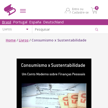
0
Entre ou
Cadastre-se
Brasil
Portugal
España
Deutschland
Home
/
Livros
/
Consumismo x Sustentabilidade