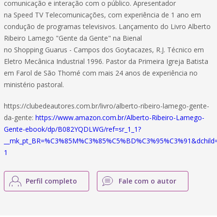
comunicação e interação com o público. Apresentador
na Speed TV Telecomunicações, com experiência de 1 ano em
condução de programas televisivos. Lançamento do Livro Alberto
Ribeiro Lamego "Gente da Gente" na Bienal
no Shopping Guarus - Campos dos Goytacazes, R.J. Técnico em
Eletro Mecânica Industrial 1996. Pastor da Primeira Igreja Batista
em Farol de São Thomé com mais 24 anos de experiência no
ministério pastoral.
https://clubedeautores.com.br/livro/alberto-ribeiro-lamego-gente-
da-gente:
https://www.amazon.com.br/Alberto-Ribeiro-Lamego-
Gente-ebook/dp/B082YQDLWG/ref=sr_1_1?
__mk_pt_BR=%C3%85M%C3%85%C5%BD%C3%95%C3%91&dchild=1&k
1
Perfil completo
Fale com o autor