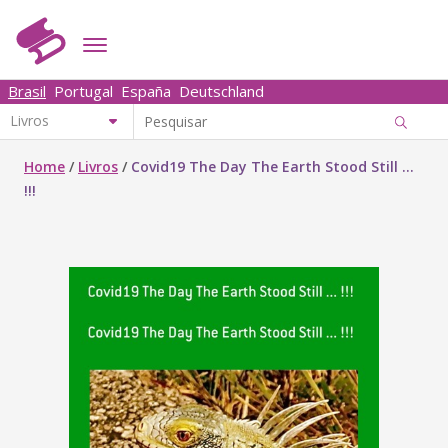
Brasil
Portugal
España
Deutschland
Home
/
Livros
/
Covid19 The Day The Earth Stood Still ...
!!!