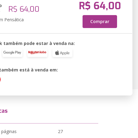
R$ 64,00
o
R$ 64,00
k
em Pensática
Comprar
k também pode estar à venda na:
o também está à venda em:
cas
 páginas
27