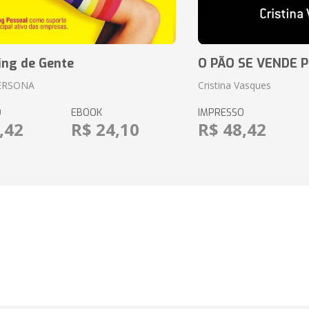
ing de Gente
O PÃO SE VENDE 
ERSONA
Cristina Vasques
O
EBOOK
IMPRESSO
,42
R$ 24,10
R$ 48,42