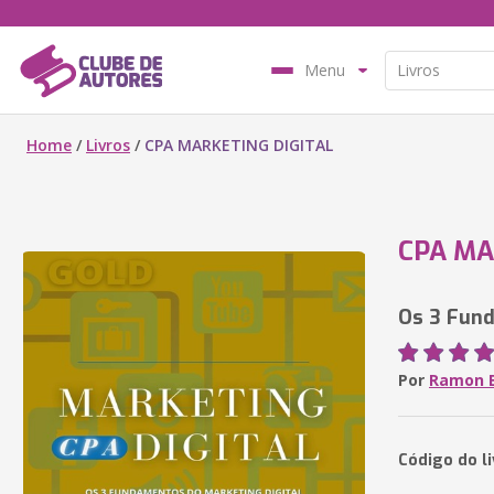
Menu
Home
/
Livros
/
CPA MARKETING DIGITAL
CPA MA
Os 3 Fund
Por
Ramon 
Código do l