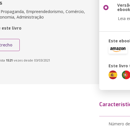
s
Versã
eboo
E Propaganda, Empreendedorismo, Comércio,
onomia, Administração
Leia 
 este livro
Este eboo
trecho
ista
1521
vezes desde 03/03/2021
Este livr
Característi
Número de