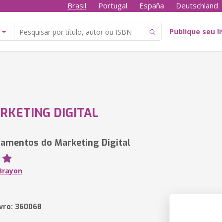
Brasil
Portugal
España
Deutschland
Publique seu l
RKETING DIGITAL
amentos do Marketing Digital
Brayon
ivro: 360068