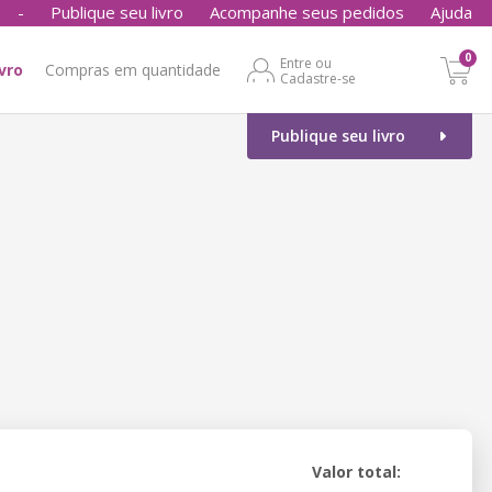
-
Publique seu livro
Acompanhe seus pedidos
Ajuda
0
Entre ou
ivro
Compras em quantidade
Cadastre-se
Publique seu livro
Valor total: