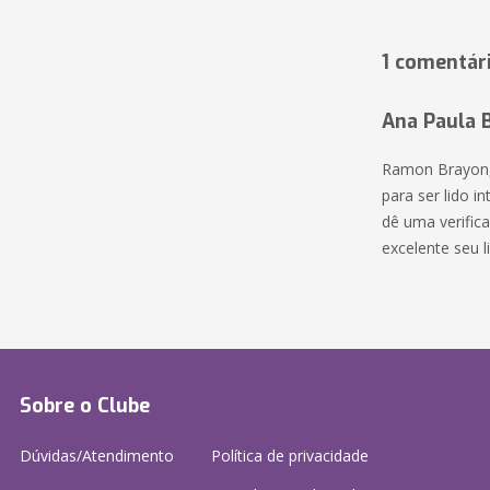
1 comentár
Ana Paula 
Ramon Brayon, b
para ser lido i
dê uma verifica
excelente seu 
Sobre o Clube
Dúvidas/Atendimento
Política de privacidade