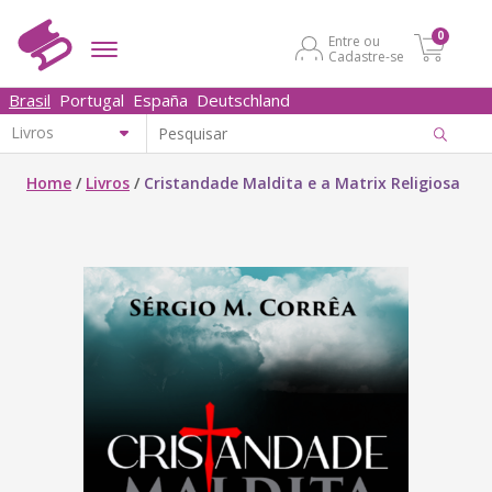
0
Entre ou
Cadastre-se
Brasil
Portugal
España
Deutschland
Home
/
Livros
/
Cristandade Maldita e a Matrix Religiosa