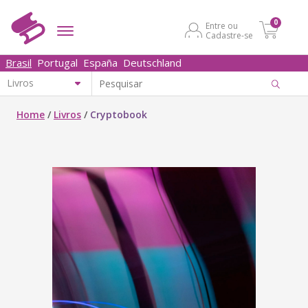
0
Entre ou
Cadastre-se
Brasil
Portugal
España
Deutschland
Home
/
Livros
/
Cryptobook