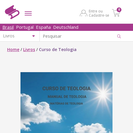
0
Entre ou
Cadastre-se
Brasil
Portugal
España
Deutschland
Home
/
Livros
/
Curso de Teologia