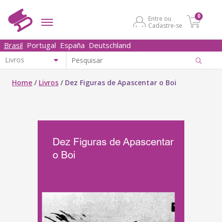
0
Entre ou
Cadastre-se
Brasil
Portugal
España
Deutschland
Home
/
Livros
/
Dez Figuras de Apascentar o Boi