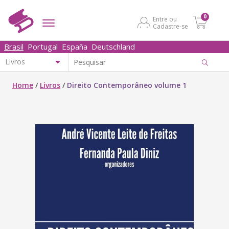
0
Entre ou
Cadastre-se
Brasil
Portugal
España
Deutschland
Home
/
Livros
/
Direito Contemporâneo volume 1