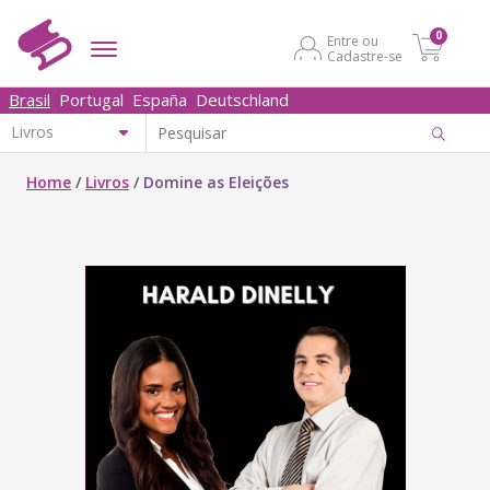
0
Entre ou
Cadastre-se
Brasil
Portugal
España
Deutschland
Home
/
Livros
/
Domine as Eleições